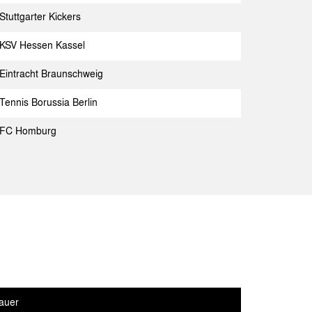
 Aachen
Spielbericht
Stuttgarter Kickers
 Aachen
Spielbericht
KSV Hessen Kassel
ngen
Spielbericht
Eintracht Braunschweig
Tennis Borussia Berlin
FC Homburg
Gast
Spielbericht
nnia Aachen
Spielbericht
nnia Aachen
Spielbericht
JC Kerkrade
Spielbericht
arter Kickers
Spielbericht
nnia Aachen
Spielbericht
auer