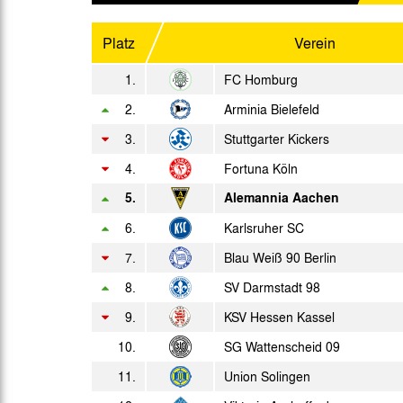
Sa. 08.03.1986
Platz
Verein
Di. 18.03.1986
1.
FC Homburg
2.
Fr. 21.03.1986
Arminia Bielefeld
3.
Stuttgarter Kickers
Do. 27.03.1986
4.
Fortuna Köln
Mo. 31.03.1986
5.
Alemannia Aachen
Fr. 04.04.1986
6.
Karlsruher SC
Di. 08.04.1986
7.
Blau Weiß 90 Berlin
8.
SV Darmstadt 98
Fr. 11.04.1986
9.
KSV Hessen Kassel
Di. 15.04.1986
10.
SG Wattenscheid 09
Sa. 19.04.1986
11.
Union Solingen