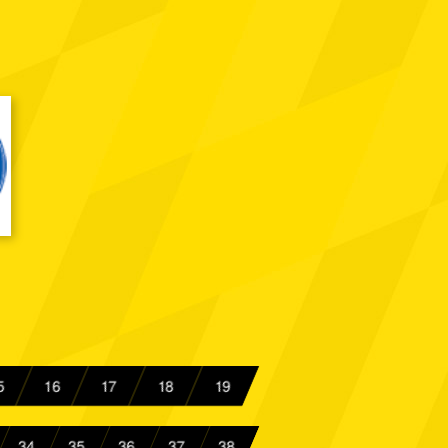
 Aachen
Spielbericht
 SC
Spielbericht
ussia Berlin
Spielbericht
 Aachen
Spielbericht
scheid 09
Spielbericht
 Aachen
Spielbericht
adt 98
Spielbericht
 Aachen
Spielbericht
 Aachen
Spielbericht
5
16
17
18
19
urg
Spielbericht
34
35
36
37
38
 Aachen