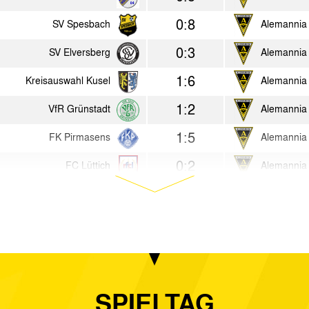
0:8
SV Spesbach
Alemannia
0:3
SV Elversberg
Alemannia
1:6
Kreisauswahl Kusel
Alemannia
1:2
VfR Grünstadt
Alemannia
1:5
FK Pirmasens
Alemannia
0:2
FC Lüttich
Alemannia
1:2
Alemannia Aachen
Hamburger
0:6
SC Ederen
Alemannia
1:1
Alemannia Aachen
Blau Weiß 
2:2
Union Solingen
Alemannia
SPIELTAG
4:1
Alemannia Aachen
SpVgg Bay