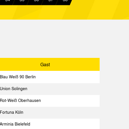
Spielbericht
rück
Spielbericht
urg
Spielbericht
 Aachen
Spielbericht
 Aachen
Spielbericht
schaffenburg
Spielbericht
Gast
 Aachen
Spielbericht
Blau Weiß 90 Berlin
e 04
Spielbericht
Union Solingen
 Aachen
Spielbericht
Rot-Weiß Oberhausen
 Aachen
Spielbericht
Fortuna Köln
ussia Berlin
Spielbericht
Arminia Bielefeld