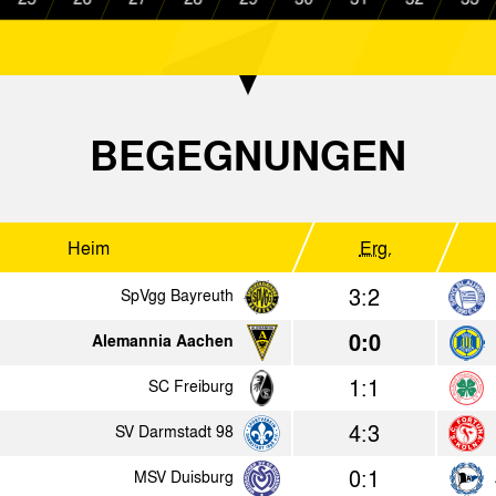
1:0
Alemannia Aachen
VfL Osnab
4:3
Alemannia Aachen
MSV Duisb
n.V.
1:1
Fortuna Köln
Alemannia
BEGEGNUNGEN
-
Eintracht Bad Kreuznach
Alemannia
3:1
Alemannia Aachen
Viktoria A
Heim
Erg.
2:1
KSV Hessen Kassel
Alemannia
3:2
SpVgg Bayreuth
1:2
Alemannia Aachen
FC Schalk
n.V.
0:0
Alemannia Aachen
0:15
Sportfreunde Hörn
Alemannia
1:1
SC Freiburg
4:1
SC Freiburg
Alemannia
4:3
SV Darmstadt 98
4:0
Alemannia Aachen
Tennis Bor
0:1
MSV Duisburg