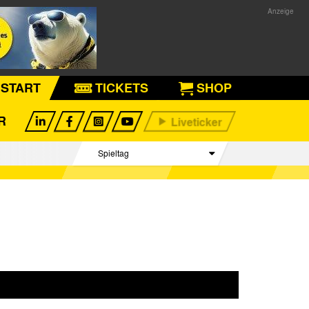
START
TICKETS
SHOP
R
Spieltag
Begegnungen
Tabelle