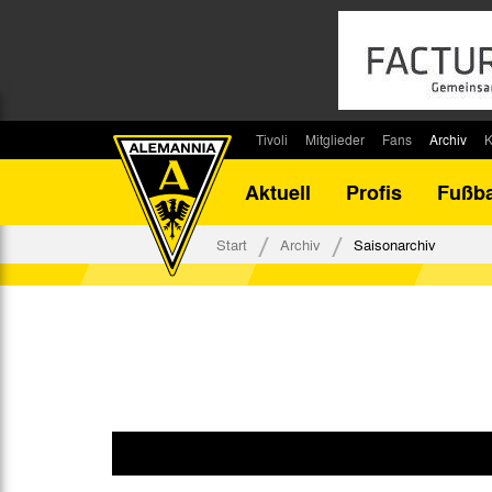
Tivoli
Mitglieder
Fans
Archiv
K
Stadion
Mitglied werden
Fan-Infos
Saisonar
Aktuell
Profis
Fußba
Stadiontouren
Downloads
Fanbeauftragte
Bilanz G
Stadionsprecher
Kontakt
Fanbeirat
Bilanz D
Start
Archiv
Saisonarchiv
Anreise
Fan-Klubs
Vereins-H
Tickets
Fanprojekt
Tivoli-His
Veranstaltungen
Ahnentaf
Team Tivoli
Akkreditierungen
Stadionordnung
Stadiongaststätte Klömpchensklub