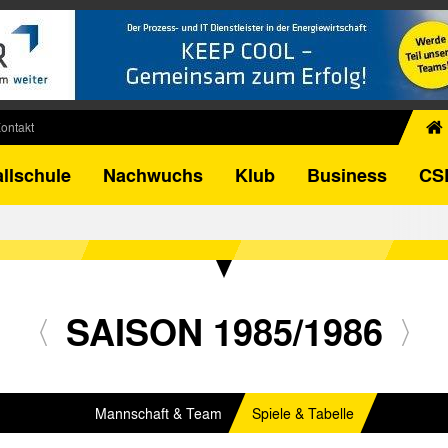
ontakt
chiv
llschule
Nachwuchs
Klub
Business
CS
egner
FB-Pokal
istorie
torie
el
SAISON 1985/1986
Mannschaft & Team
Spiele & Tabelle