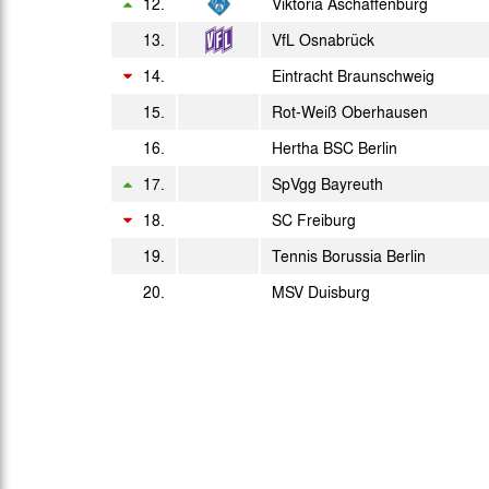
Di. 22.04.1986
12.
Viktoria Aschaffenburg
13.
VfL Osnabrück
Sa. 26.04.1986
14.
Eintracht Braunschweig
So. 04.05.1986
15.
Rot-Weiß Oberhausen
Do. 08.05.1986
16.
Hertha BSC Berlin
Sa. 17.05.1986
17.
SpVgg Bayreuth
18.
SC Freiburg
Mi. 21.05.1986
19.
Tennis Borussia Berlin
Sa. 24.05.1986
20.
MSV Duisburg
Di. 27.05.1986
Mi. 28.05.1986
Tu