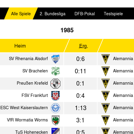
Alle Spiele
2. Bundesliga
DFB-Pokal
Testspiele
1985
Heim
Erg.
0:6
SV Rhenania Alsdorf
Alemannia
0:11
SV Brachelen
Alemannia
0:1
Preußen Krefeld
Alemannia
0:4
FSV Frankfurt
Alemannia
1:13
ESC West Kaiserslautern
Alemannia
3:1
VfR Wormatia Worms
Alemannia
0:5
TuS Hohenecken
Alemannia