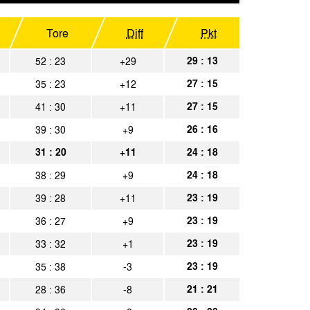
eiß Oberhausen
Spielbericht
nnia Aachen
Tore
Diff
Pkt
Spielbericht
acht Braunschweig
29 : 13
52 : 23
+29
Spielbericht
27 : 15
35 : 23
+12
nnia Aachen
Spielbericht
27 : 15
41 : 30
+11
a Bielefeld
Spielbericht
26 : 16
39 : 30
+9
nnia Aachen
Spielbericht
31 : 20
+11
24 : 18
nnia Aachen
Spielbericht
24 : 18
38 : 29
+9
23 : 19
39 : 28
+11
omburg
Spielbericht
23 : 19
36 : 27
+9
na Köln
Spielbericht
23 : 19
33 : 32
+1
nnia Aachen
Spielbericht
23 : 19
35 : 38
-3
nnia Aachen
Spielbericht
21 : 21
28 : 36
-8