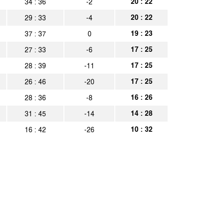
20 : 22
34 : 36
-2
essen Kassel
Spielbericht
20 : 22
29 : 33
-4
eiburg
Spielbericht
19 : 23
37 : 37
0
nnia Aachen
Spielbericht
17 : 25
27 : 33
-6
a BSC Berlin
Spielbericht
17 : 25
28 : 39
-11
17 : 25
26 : 46
-20
nnia Aachen
Spielbericht
16 : 26
28 : 36
-8
nnia Aachen
Spielbericht
14 : 28
31 : 45
-14
nnia Aachen
Spielbericht
10 : 32
16 : 42
-26
nnia Aachen
Spielbericht
nnia Aachen
Spielbericht