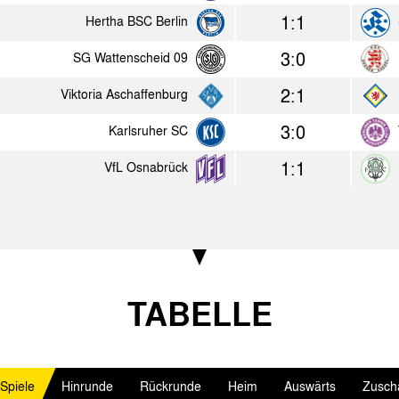
0:0
Hertha BSC Berlin
Alemannia
1:1
Hertha BSC Berlin
1:0
Blau Weiß 90 Berlin
Alemannia
3:0
SG Wattenscheid 09
0:0
Alemannia Aachen
Union Soli
2:1
Viktoria Aschaffenburg
3:0
Karlsruher SC
1986
1:1
VfL Osnabrück
Heim
Erg.
1:8
SV Eilendorf
Alema
0:3
Bonner SC
Alema
2:1
Alemannia Aachen
Roda 
TABELLE
1:0
Alemannia Aachen
Stuttg
1:1
Karlsruher SC
Alema
 Spiele
Hinrunde
Rückrunde
Heim
Auswärts
Zusch