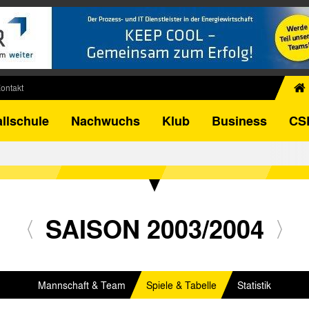
ontakt
chiv
llschule
Nachwuchs
Klub
Business
CS
egner
FB-Pokal
istorie
torie
el
SAISON 2003/2004
Mannschaft & Team
Spiele & Tabelle
Statistik