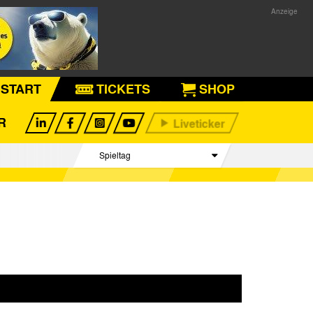
START
TICKETS
SHOP
R
Spieltag
Begegnungen
Tabelle