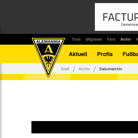
Tivoli
Mitglieder
Fans
Archiv
K
Stadion
Mitglied werden
Fan-Infos
Saisonar
Aktuell
Profis
Fußba
Stadiontouren
Downloads
Fanbeauftragte
Bilanz G
Stadionsprecher
Kontakt
Fanbeirat
Bilanz D
Start
Archiv
Saisonarchiv
Anreise
Fan-Klubs
Vereins-H
Tickets
Fanprojekt
Tivoli-His
Veranstaltungen
Ahnentaf
Team Tivoli
Akkreditierungen
Stadionordnung
Stadiongaststätte Klömpchensklub