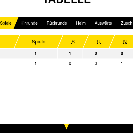
3:1
VfL Osnabrück
Alemannia A
 Spiele
Hinrunde
Rückrunde
0:5
Heim
Auswärts
Zusch
Eintracht Braunschweig
Alemannia A
1:0
Alemannia Aachen
Rot-Weiß Ob
Spiele
S
U
N
0:0
Rot Weiss Ahlen
Alemannia A
1
1
0
0
0:0
Alemannia Aachen
Karlsruher S
1
0
0
1
2004
Heim
Erg.
1:3
VfL Bochum
Alemannia Aa
0:5
VVV Venlo
Alemannia Aa