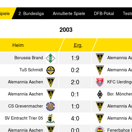
Spiele
2. Bundesliga
Annullierte Spiele
DFB-Pokal
Test
2003
Heim
Erg.
1:9
Borussia Brand
Alemannia A
0:2
TuS Schmidt
Alemannia A
2:0
Alemannia Aachen
KFC Uerding
0:1
Alemannia Aachen
Bor. Mönchen
1:0
CS Grevenmacher
Alemannia A
4:0
SV Eintracht Trier 05
Alemannia A
0:0
Alemannia Aachen
Fenerbahçe I