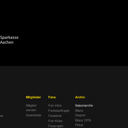
chen
Spielbericht
chen
Spielbericht
g
Spielbericht
rghausen
Spielbericht
nchen
Spielbericht
chen
Spielbericht
ladbach II
Spielbericht
ttbus
Spielbericht
chen
Spielbericht
r Fürth
Spielbericht
Mitglieder
Fans
Archiv
chen
Spielbericht
Mitglied
Fan-Infos
Saisonarchiv
werden
Fanbeauftragte
Bilanz