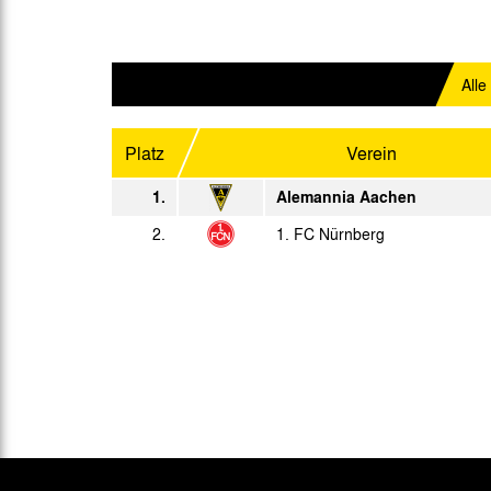
Annu.
20:15 Uhr
Fr. 28.11.2003
19:00 Uhr
Di. 02.12.2003
Alle
19:00 Uhr
So. 07.12.2003
15:00 Uhr
Platz
Verein
Fr. 12.12.2003
19:00 Uhr
1.
Alemannia Aachen
Mi. 17.12.2003
2.
1. FC Nürnberg
19:00 Uhr
Sp.
Datum
Mo. 12.01.2004
15:00 Uhr
Do. 15.01.2004
19:00 Uhr
Sa. 17.01.2004