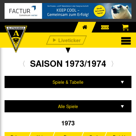
SAISON 1973/1974
Spiele & Tabelle
Mannschaft & Team
Alle Spiele
Regionalliga West
1973
DFB-Pokal