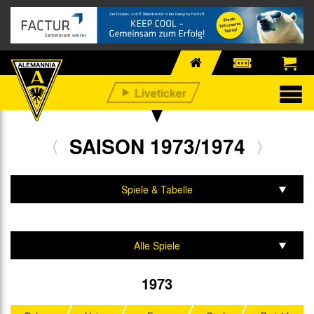
SAISON 1973/1974
Spiele & Tabelle
Mannschaft & Team
Alle Spiele
Regionalliga West
1973
DFB-Pokal