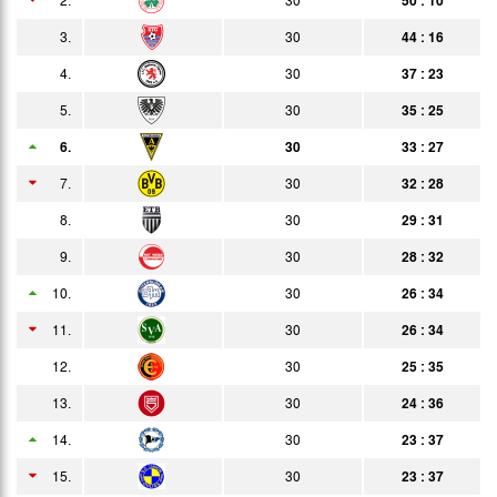
08.02.
4:1
3.
30
44 : 16
Bericht
Auswärts
4.
30
37 : 23
16.02.
3:0
Bericht
Zuschauer
5.
30
35 : 25
24.02.
0:0
Bericht
6.
30
33 : 27
02.03.
2:1
Bericht
7.
30
32 : 28
10.03.
1:1
8.
30
29 : 31
Bericht
9.
30
28 : 32
16.03.
2:1
Bericht
10.
30
26 : 34
24.03.
2:1
Bericht
11.
30
26 : 34
30.03.
4:0
Bericht
12.
30
25 : 35
07.04.
2:2
13.
30
24 : 36
Bericht
14.
11.04.
30
23 : 37
1:3
Bericht
15.
30
23 : 37
21.04.
2:5
Bericht