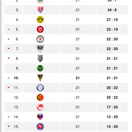
08.02.
4:1
3.
21
34 : 8
Bericht
Auswärts
4.
21
27 : 15
16.02.
3:0
Bericht
Zuschauer
5.
21
23 : 19
24.02.
0:0
Bericht
6.
21
22 : 20
02.03.
2:1
Bericht
7.
21
22 : 20
10.03.
1:1
8.
21
21 : 21
Bericht
9.
21
21 : 21
16.03.
2:1
Bericht
10.
21
21 : 21
24.03.
2:1
Bericht
11.
21
20 : 22
30.03.
4:0
Bericht
12.
21
20 : 22
07.04.
2:2
13.
21
17 : 25
Bericht
14.
11.04.
21
13 : 29
1:3
Bericht
15.
21
13 : 29
21.04.
2:5
Bericht