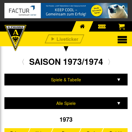
SAISON 1973/1974
Spiele & Tabelle
Mannschaft & Team
Alle Spiele
Regionalliga West
1973
DFB-Pokal