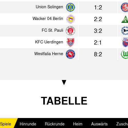
1:0
Bayer Leverkusen
Alemannia 
1:2
Union Solingen
3:2
Alemannia Aachen
Fortuna Kö
2:2
Wacker 04 Berlin
0:0
Westfalia Herne
Alemannia 
3:2
FC St. Pauli
1:1
Alemannia Aachen
FC St. Pauli
2:1
KFC Uerdingen
4:2
Alemannia Aachen
FVM-Auswa
8:2
Westfalia Herne
1:1
Preußen Münster
Alemannia 
2:0
Alemannia Aachen
FC Schalke
3:2
Alemannia Aachen
SV Hannove
2:2
SG Wattenscheid 09
Alemannia 
TABELLE
1:1
Alemannia Aachen
KFC Uerdi
3:3
SV Baesweiler 09
Alemannia 
 Spiele
Hinrunde
Rückrunde
Heim
Auswärts
Zusch