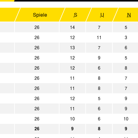
2:1
SC Herford
Alemannia 
4:0
Alemannia Aachen
Union Soli
Spiele
S
U
N
2:3
Wacker 04 Berlin
Alemannia 
26
14
7
5
26
12
11
3
2:2
Alemannia Aachen
Wuppertale
26
13
7
6
0:4
Eschweiler SG
Alemannia 
26
12
9
5
1:3
Göttingen 05
Alemannia 
26
12
6
8
3:1
Alemannia Aachen
Bonner SC
26
11
8
7
26
11
8
7
1:2
RFC Union Kelmis
Alemannia 
26
12
5
9
5:1
VfL Osnabrück
Alemannia 
26
11
6
9
2:0
Alemannia Aachen
ETB SW Es
26
10
6
10
0:1
Arminia Hannover
Alemannia 
26
9
8
9