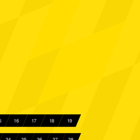
heid 09
Spielbericht
Spielbericht
Aachen
Spielbericht
Spielbericht
rtmund
Spielbericht
Aachen
Spielbericht
rlin
Spielbericht
Aachen
Spielbericht
Aachen
Spielbericht
5
16
17
18
19
5
Spielbericht
34
35
36
37
38
Aachen