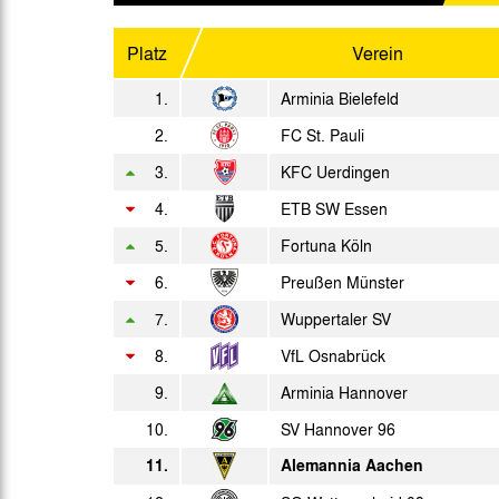
2. L.
Sa. 26.03.1977
Platz
Verein
2. L.
So. 03.04.1977
2. L.
1.
Arminia Bielefeld
2.
FC St. Pauli
Do. 07.04.1977
2. L.
3.
KFC Uerdingen
Di. 12.04.1977
4.
ETB SW Essen
Sa. 16.04.1977
2. L.
5.
Fortuna Köln
Sa. 23.04.1977
2. L.
6.
Preußen Münster
Di. 03.05.1977
7.
Wuppertaler SV
8.
VfL Osnabrück
So. 08.05.1977
2. L.
9.
Arminia Hannover
Sa. 14.05.1977
2. L.
10.
SV Hannover 96
So. 22.05.1977
2. L.
11.
Alemannia Aachen