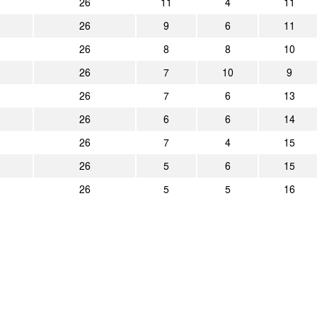
26
11
4
11
26
9
6
11
26
8
8
10
26
7
10
9
26
7
6
13
26
6
6
14
26
7
4
15
26
5
6
15
26
5
5
16