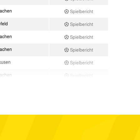
Aachen
Spielbericht
efeld
Spielbericht
Aachen
Spielbericht
Aachen
Spielbericht
kusen
Spielbericht
Aachen
Spielbericht
 Saba
Spielbericht
rne
Spielbericht
Aachen
Spielbericht
nster
Spielbericht
Aachen
Spielbericht