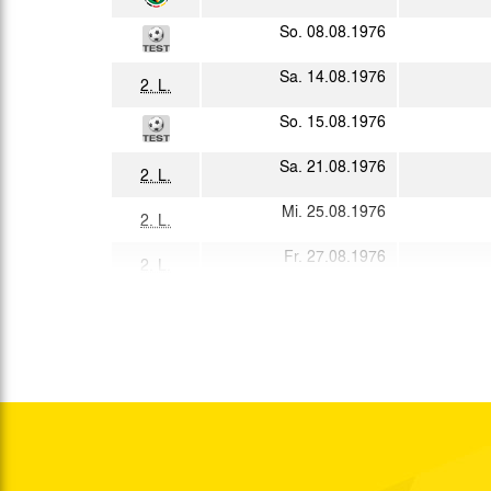
So. 08.08.1976
Sa. 14.08.1976
2. L.
So. 15.08.1976
Sa. 21.08.1976
2. L.
Mi. 25.08.1976
2. L.
Fr. 27.08.1976
2. L.
So. 29.08.1976
Sa. 04.09.1976
2. L.
Mi. 08.09.1976
2. L.
Sa. 11.09.1976
2. L.
Sa. 18.09.1976
2. L.