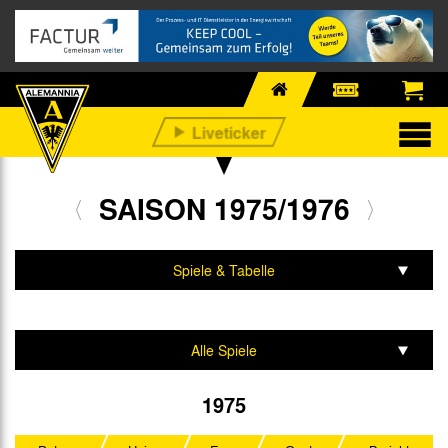
SAISON 1975/1976
Spiele & Tabelle
Mannschaft & Team
Alle Spiele
2. Liga Nord
1975
DFB-Pokal