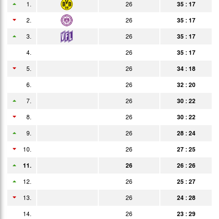
1.
26
35 : 17
27.02.
3:2
Bericht
Heim
2.
26
35 : 17
02.03.
2:0
3.
26
35 : 17
Bericht
Auswärts
4.
26
35 : 17
05.03.
2:1
Bericht
Zuschauer
5.
26
34 : 18
13.03.
4:1
Bericht
6.
26
32 : 20
20.03.
3:0
Bericht
7.
26
30 : 22
28.03.
3:0
8.
26
30 : 22
Bericht
9.
26
28 : 24
10.04.
2:1
Bericht
10.
26
27 : 25
15.04.
0:0
Bericht
11.
26
26 : 26
24.04.
1:0
Bericht
12.
26
25 : 27
27.04.
2:0
13.
26
24 : 28
Bericht
14.
02.05.
26
23 : 29
2:0
Bericht