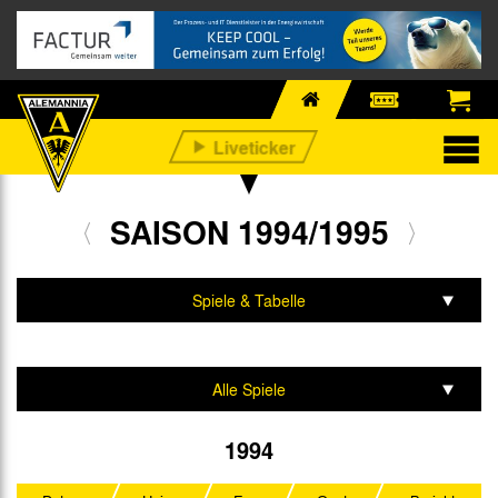
SAISON 1994/1995
Spiele & Tabelle
Mannschaft & Team
Alle Spiele
Regionalliga West/Südwest
1994
Kreispokal