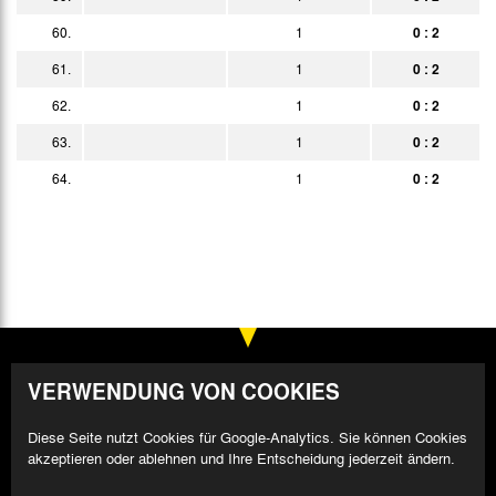
60.
1
0 : 2
61.
1
0 : 2
62.
1
0 : 2
63.
1
0 : 2
64.
1
0 : 2
VERWENDUNG VON COOKIES
Diese Seite nutzt Cookies für Google-Analytics. Sie können Cookies
akzeptieren oder ablehnen und Ihre Entscheidung jederzeit ändern.