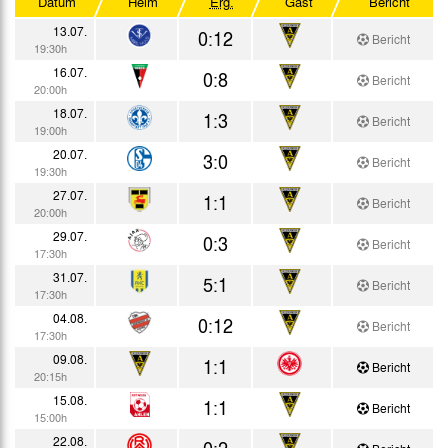
Datum
Heim
Erg.
Gast
Bericht
UEFA-Pokal Gruppenphase
13.07.
0:12
Bericht
19:30h
UEFA-Pokal KO-Runde
16.07.
0:8
Bericht
20:00h
Testspiele
18.07.
1:3
Bericht
19:00h
20.07.
3:0
Bericht
19:30h
27.07.
1:1
Bericht
20:00h
29.07.
0:3
Bericht
17:30h
31.07.
5:1
Bericht
17:30h
04.08.
0:12
Bericht
17:30h
09.08.
1:1
Bericht
20:15h
15.08.
1:1
Bericht
15:00h
22.08.
0:2