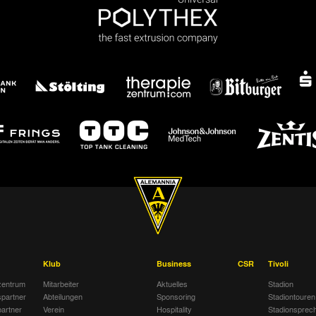
2:3
Alemannia Aachen
Fortuna Düsseld
0:0
Rot-Weiß Oberhausen
Alemannia Aac
1:0
Alemannia Aachen
KFC Uerdinge
2:2
SSVg Velbert 02
Alemannia Aac
3:0
Alemannia Aachen
SG Wattensche
2:0
FC Schalke 04 II
Alemannia Aac
Klub
Business
CSR
Tivoli
entrum
Mitarbeiter
Aktuelles
Stadion
spartner
Abteilungen
Sponsoring
Stadiontouren
artner
Verein
Hospitality
Stadionsprec