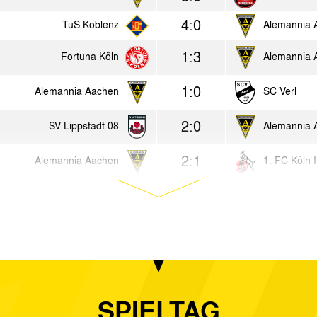
4:0
TuS Koblenz
Alemannia 
1:3
Fortuna Köln
Alemannia 
1:0
Alemannia Aachen
SC Verl
2:0
SV Lippstadt 08
Alemannia 
2:1
Alemannia Aachen
1. FC Köln I
2:0
Rot-Weiss Essen
Alemannia 
1:2
Alemannia Aachen
Sportfreund
5:0
Bor. Mönchengladbach II
Alemannia 
0:1
SPIELTAG
Alemannia Aachen
VfL Bochum 