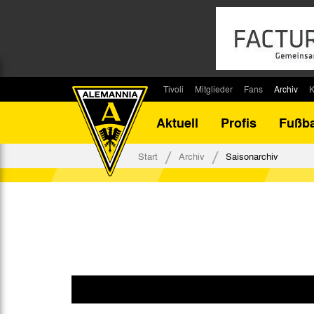
Tivoli
Mitglieder
Fans
Archiv
K
Stadion
Mitglied werden
Fan-Infos
Saisonar
Aktuell
Profis
Fußba
Stadiontouren
Downloads
Fanbeauftragte
Bilanz G
Stadionsprecher
Kontakt
Fanbeirat
Bilanz D
Start
Archiv
Saisonarchiv
Anreise
Fan-Klubs
Vereins-H
Tickets
Fanprojekt
Tivoli-His
Veranstaltungen
Ahnentaf
Team Tivoli
Akkreditierungen
Stadionordnung
Stadiongaststätte Klömpchensklub