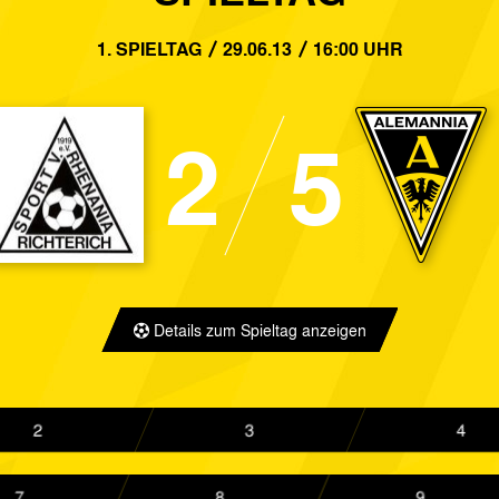
3:0
Sportfreunde Siegen
Alemannia 
1. SPIELTAG
29.06.13
16:00 UHR
0:1
Alemannia Aachen
FC Viktoria
2
5
1:2
SC Wiedenbrück
Alemannia 
2:0
Alemannia Aachen
Bayer Lever
1:0
Fortuna Düsseldorf II
Alemannia 
2:1
FC Inde Hahn
Alemannia 
Details zum Spieltag anzeigen
0:2
Alemannia Aachen
Rot-Weiß O
2:2
KFC Uerdingen
Alemannia 
2
3
4
2:1
Alemannia Aachen
SSVg Velber
7
8
9