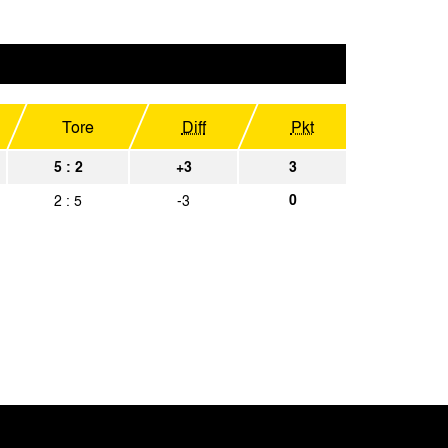
8
Spielbericht
hen
Spielbericht
en
Spielbericht
Tore
Diff
Pkt
hen
Spielbericht
5 : 2
+3
3
adbach II
Spielbericht
0
2 : 5
-3
hen
Spielbericht
iegen
Spielbericht
hen
Spielbericht
ck
Spielbericht
hen
Spielbericht