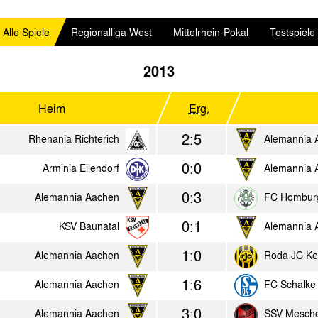
Alle Spiele
Regionalliga West
Mittelrhein-Pokal
Testspiele
2013
Heim
Erg.
2:5
Rhenania Richterich
Alemannia 
0:0
Arminia Eilendorf
Alemannia 
0:3
Alemannia Aachen
FC Hombur
0:1
KSV Baunatal
Alemannia 
1:0
Alemannia Aachen
Roda JC Ke
1:6
Alemannia Aachen
FC Schalke
3:0
Alemannia Aachen
SSV Mesch