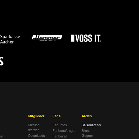
orf II
Spielbericht
hen
Spielbericht
n
Spielbericht
hen
Spielbericht
id 09
Spielbericht
hen
Spielbericht
Mitglieder
Fans
Archiv
Mitglied
Fan-Infos
Saisonarchiv
werden
Fanbeauftragte
Bilanz
Downloads
Gegner
her
Fanbeirat