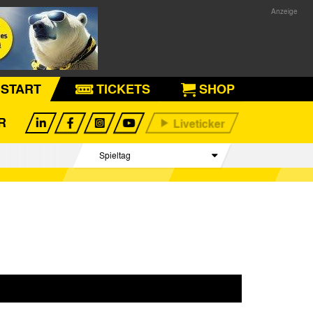
START
TICKETS
SHOP
R
Spieltag
Begegnungen
Tabelle