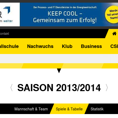
ontakt
chiv
llschule
Nachwuchs
Klub
Business
CS
egner
FB-Pokal
istorie
torie
el
SAISON 2013/2014
Mannschaft & Team
Spiele & Tabelle
Statistik