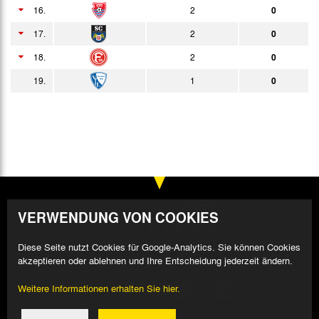
16.
2
0
17.
2
0
18.
2
0
19.
1
0
VERWENDUNG VON COOKIES
Diese Seite nutzt Cookies für Google-Analytics. Sie können Cookies
akzeptieren oder ablehnen und Ihre Entscheidung jederzeit ändern.
Weitere Informationen erhalten Sie hier.