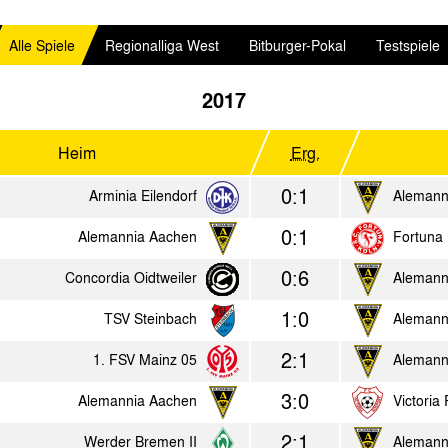
Alle Spiele
Regionalliga West
Bitburger-Pokal
Testspiele
2017
Heim
Erg.
0:1
Arminia Eilendorf
Alemann
0:1
Alemannia Aachen
Fortuna 
0:6
Concordia Oidtweiler
Alemann
1:0
TSV Steinbach
Alemann
2:1
1. FSV Mainz 05
Alemann
3:0
Alemannia Aachen
Victoria
2:1
Werder Bremen II
Alemann