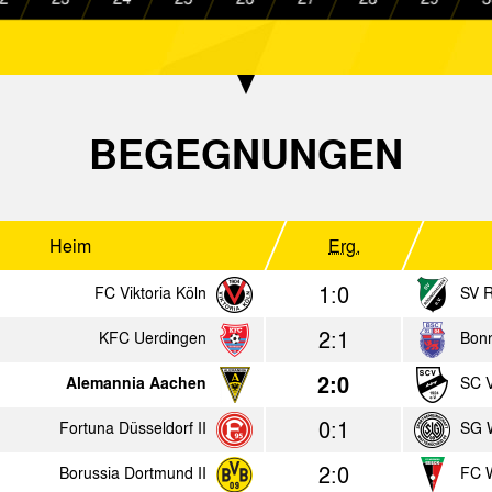
1:2
Alemannia Aachen
SG Watt
1:2
Bor. Mönchengladbach II
Alemann
BEGEGNUNGEN
2:0
Alemannia Aachen
1. FC Köl
0:3
SV Bergheim/Sieg
Alemann
2:0
Alemannia Aachen
SC Verl
Heim
Erg.
1:0
FC Viktoria Köln
SV 
2018
2:1
KFC Uerdingen
Bon
Heim
Erg.
2:0
Alemannia Aachen
SC V
4:0
0:1
VVV Venlo
Alemannia A
Fortuna Düsseldorf II
SG W
1:0
2:0
Alemannia Aachen
VfL Bochum
Borussia Dortmund II
FC 