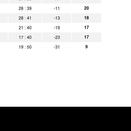
achen
Spielbericht
20
28 : 39
-11
18
28 : 41
-13
 Rhynern 1935
Spielbericht
17
21 : 40
-19
achen
Spielbericht
17
17 : 40
-23
9
19 : 50
-31