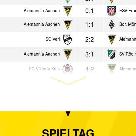
0:1
Alemannia Aachen
FSV Fran
1:1
Alemannia Aachen
Bor. Mön
2:2
SC Verl
Alemann
3:1
Alemannia Aachen
SV Rödi
4:2
FC Viktoria Köln
Alemann
1:1
Borussia Freialdenhoven
Alemann
1:1
SC Wiedenbrück
Alemann
0:0
Alemannia Aachen
Rot-Wei
2:0
TuS Erndtebrück
Alemann
SPIELTAG