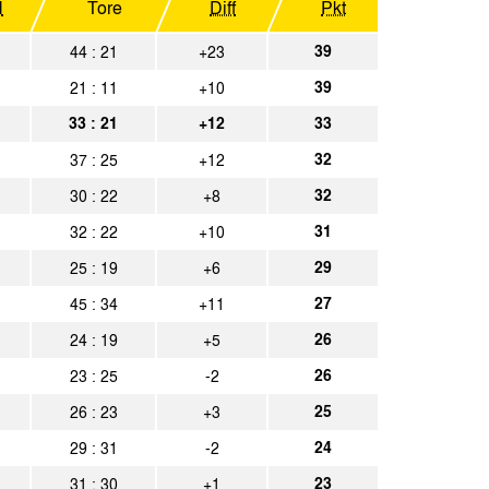
N
Tore
Diff
Pkt
en
Spielbericht
39
44 : 21
+23
39
21 : 11
+10
achen
Spielbericht
33 : 21
+12
33
achen
Spielbericht
32
37 : 25
+12
32
30 : 22
+8
achen
Spielbericht
31
32 : 22
+10
Spielbericht
29
25 : 19
+6
27
45 : 34
+11
achen
Spielbericht
26
24 : 19
+5
achen
Spielbericht
26
23 : 25
-2
-Beeck
Spielbericht
25
26 : 23
+3
24
29 : 31
-2
öln
Spielbericht
23
31 : 30
+1