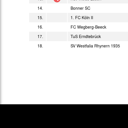
Sa. 05.05.2018
14.
Bonner SC
14:00 Uhr
15.
1. FC Köln II
So. 13.05.2018
14:00 Uhr
16.
FC Wegberg-Beeck
Mo. 21.05.2018
17.
TuS Erndtebrück
17:00 Uhr
18.
SV Westfalia Rhynern 1935