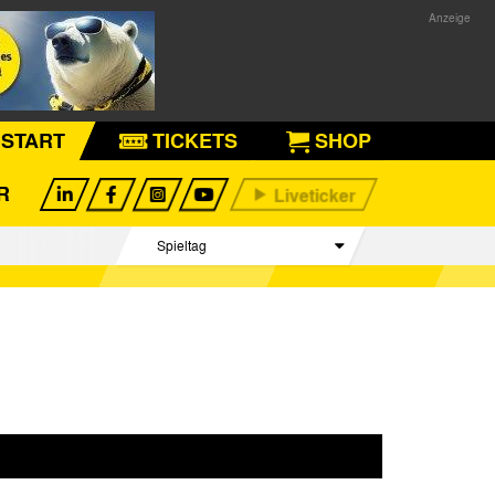
START
TICKETS
SHOP
R
Spieltag
Begegnungen
Tabelle