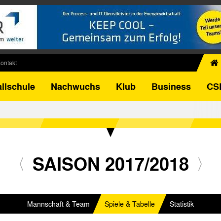
ontakt
chiv
llschule
Nachwuchs
Klub
Business
CS
egner
FB-Pokal
istorie
torie
el
SAISON 2017/2018
Mannschaft & Team
Spiele & Tabelle
Statistik