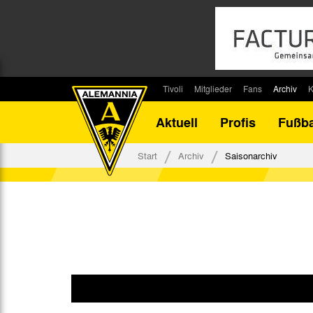
Tivoli
Mitglieder
Fans
Archiv
K
Stadion
Mitglied werden
Fan-Infos
Saisonar
Aktuell
Profis
Fußba
Stadiontouren
Downloads
Fanbeauftragte
Bilanz G
Stadionsprecher
Kontakt
Fanbeirat
Bilanz D
Start
Archiv
Saisonarchiv
Anreise
Fan-Klubs
Vereins-H
Tickets
Fanprojekt
Tivoli-His
Veranstaltungen
Ahnentaf
Team Tivoli
Akkreditierungen
Stadionordnung
Stadiongaststätte Klömpchensklub