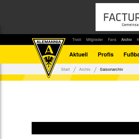
Tivoli
Mitglieder
Fans
Archiv
K
Stadion
Mitglied werden
Fan-Infos
Saisonar
Aktuell
Profis
Fußba
Stadiontouren
Downloads
Fanbeauftragte
Bilanz G
Stadionsprecher
Kontakt
Fanbeirat
Bilanz D
Start
Archiv
Saisonarchiv
Anreise
Fan-Klubs
Vereins-H
Tickets
Fanprojekt
Tivoli-His
Veranstaltungen
Ahnentaf
Team Tivoli
Akkreditierungen
Stadionordnung
Stadiongaststätte Klömpchensklub