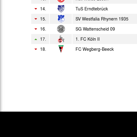
Sa. 05.05.2018
14.
TuS Erndtebrück
14:00 Uhr
15.
SV Westfalia Rhynern 1935
So. 13.05.2018
14:00 Uhr
16.
SG Wattenscheid 09
Mo. 21.05.2018
17.
1. FC Köln II
17:00 Uhr
18.
FC Wegberg-Beeck