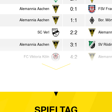
0:1
Alemannia Aachen
FSV Fran
1:1
Alemannia Aachen
Bor. Mön
2:2
SC Verl
Alemann
3:1
Alemannia Aachen
SV Rödi
4:2
FC Viktoria Köln
Alemann
1:1
Borussia Freialdenhoven
Alemann
1:1
SC Wiedenbrück
Alemann
0:0
Alemannia Aachen
Rot-Wei
2:0
TuS Erndtebrück
Alemann
SPIELTAG