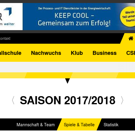
ontakt
chiv
llschule
Nachwuchs
Klub
Business
CS
egner
FB-Pokal
istorie
torie
el
SAISON 2017/2018
Mannschaft & Team
Spiele & Tabelle
Statistik