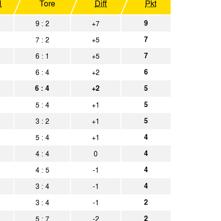
N
Tore
Diff
Pkt
en
Spielbericht
9
9 : 2
+7
7
7 : 2
+5
achen
Spielbericht
7
6 : 1
+5
achen
Spielbericht
6
6 : 4
+2
6 : 4
+2
5
achen
Spielbericht
5
5 : 4
+1
Spielbericht
5
3 : 2
+1
4
5 : 4
+1
achen
Spielbericht
4
4 : 4
0
achen
Spielbericht
4
4 : 5
-1
-Beeck
Spielbericht
4
3 : 4
-1
2
3 : 4
-1
öln
Spielbericht
2
5 : 7
-2