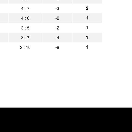
achen
Spielbericht
2
4 : 7
-3
1
4 : 6
-2
 Rhynern 1935
Spielbericht
1
3 : 5
-2
achen
Spielbericht
1
3 : 7
-4
1
2 : 10
-8