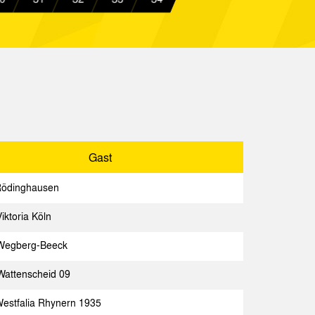
enscheid 09
Spielbericht
ia Aachen
Spielbericht
n II
Spielbericht
ia Aachen
Spielbericht
Gast
Spielbericht
Rödinghausen
iktoria Köln
Gast
Spielbericht
Wegberg-Beeck
achen
attenscheid 09
Spielbericht
estfalia Rhynern 1935
Spielbericht