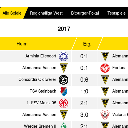
Alle Spiele
Regionalliga West
Bitburger-Pokal
Testspiele
2017
Heim
Erg.
0:1
Arminia Eilendorf
Alemann
0:1
Alemannia Aachen
Fortuna 
0:6
Concordia Oidtweiler
Alemann
1:0
TSV Steinbach
Alemann
2:1
1. FSV Mainz 05
Alemann
3:0
Alemannia Aachen
Victoria
2:1
Werder Bremen II
Alemann