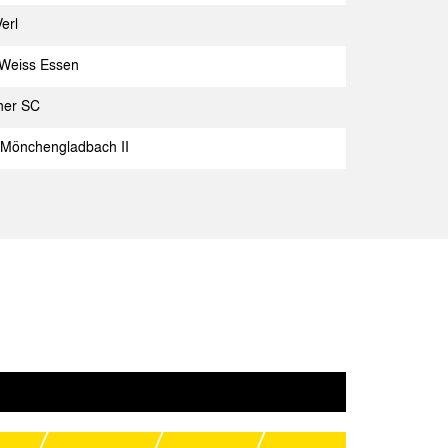
achen
erl
Spielbericht
achen
Weiss Essen
Spielbericht
achen
ner SC
Spielbericht
 Mönchengladbach II
ück
Spielbericht
achen
Spielbericht
achen
Spielbericht
achen
Spielbericht
tmund II
Spielbericht
achen
Spielbericht
ück
Spielbericht