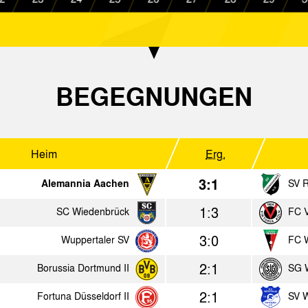
1:2
Alemannia Aachen
SG Watt
1:2
Bor. Mönchengladbach II
Alemann
BEGEGNUNGEN
2:0
Alemannia Aachen
1. FC Köl
0:3
SV Bergheim/Sieg
Alemann
2:0
Alemannia Aachen
SC Verl
Heim
Erg.
3:1
Alemannia Aachen
SV 
2018
1:3
SC Wiedenbrück
FC V
Heim
Erg.
3:0
Wuppertaler SV
FC 
4:0
2:1
VVV Venlo
Alemannia A
Borussia Dortmund II
SG W
1:0
2:1
Alemannia Aachen
VfL Bochum
Fortuna Düsseldorf II
SV W