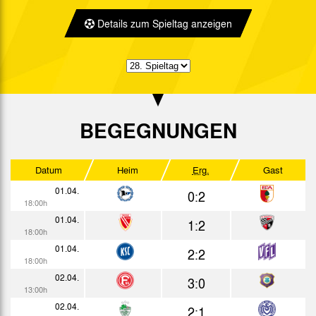
2:1
Bericht
13:30h
Details zum Spieltag anzeigen
24.10.
1:1
Bericht
13:30h
27.10.
2:1
Bericht
19:00h
31.10.
2:1
Bericht
13:30h
07.11.
2:1
Bericht
BEGEGNUNGEN
13:30h
14.11.
2:2
Bericht
13:30h
Datum
Heim
Erg.
Gast
21.11.
2:1
Bericht
13:30h
01.04.
0:2
27.11.
1:3
18:00h
Bericht
13:00h
01.04.
1:2
03.12.
1:2
18:00h
Bericht
18:00h
01.04.
2:2
10.12.
0:0
18:00h
Bericht
18:00h
02.04.
3:0
17.12.
1:3
13:00h
Bericht
18:00h
02.04.
2:1
22.12.