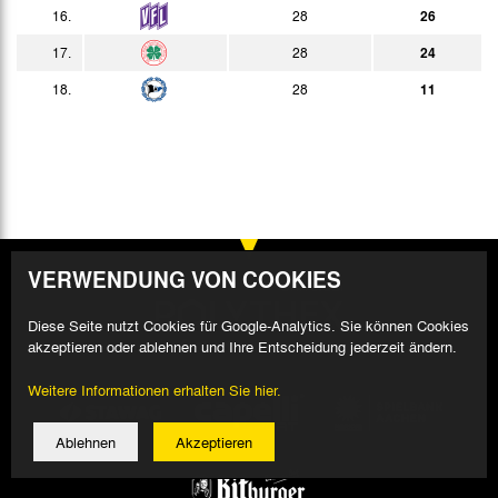
13:30h
16.
28
26
15.05.
1:1
Bericht
17.
28
24
13:30h
18.
28
11
VERWENDUNG VON COOKIES
Diese Seite nutzt Cookies für Google-Analytics. Sie können Cookies
akzeptieren oder ablehnen und Ihre Entscheidung jederzeit ändern.
Weitere Informationen erhalten Sie hier.
Ablehnen
Akzeptieren