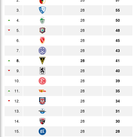
13:00h
26.02.
0:5
3.
28
55
Bericht
Auswärts
13:00h
4.
28
50
06.03.
2:1
Bericht
Zuschauer
13:30h
5.
28
48
13.03.
1:3
Bericht
13:30h
6.
28
45
19.03.
1:3
Bericht
7.
28
43
13:00h
24.03.
2:0
8.
28
41
Bericht
14:30h
9.
28
40
03.04.
2:1
Bericht
13:30h
10.
28
39
08.04.
3:2
Bericht
18:00h
11.
28
35
17.04.
1:5
Bericht
12.
28
34
13:30h
24.04.
1:2
13.
28
Bericht
31
13:30h
14.
29.04.
28
30
4:0
Bericht
18:00h
15.
28
28
08.05.
3:1
Bericht