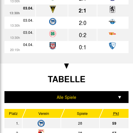
6:4
13:00h
Bericht
n.E.
20:30h
03.04.
2:1
13:30h
2011
03.04.
2:0
13:30h
03.04.
0:2
Datum
Heim
Erg.
Gast
Bericht
13:30h
05.01.
04.04.
3:0
0:1
Bericht
15:00h
20:15h
14.01.
2:1
Bericht
18:00h
22.01.
4:2
Bericht
13:00h
TABELLE
26.01.
0:4
Bericht
20:30h
29.01.
2:2
Bericht
Alle Spiele
13:00h
04.02.
3:3
Bericht
Hinrunde
18:00h
Platz
Verein
Spiele
Pkt
12.02.
2:1
Bericht
Rückrunde
13:00h
1.
28
59
19.02.
1:3
Bericht
Heim
2.
28
57