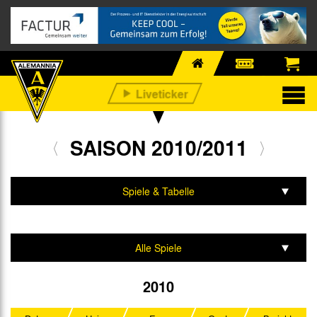
SAISON 2010/2011
Spiele & Tabelle
Mannschaft & Team
Alle Spiele
Statistik
2. Bundesliga
2010
DFB-Pokal