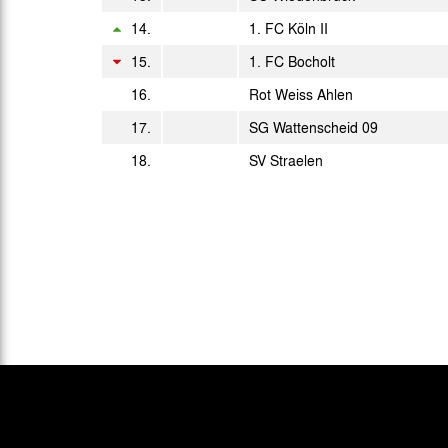
Sa. 29.04.2023
14:00 Uhr
14.
1. FC Köln II
Fr. 05.05.2023
15.
1. FC Bocholt
19:40 Uhr
16.
Rot Weiss Ahlen
Sa. 13.05.2023
14:00 Uhr
17.
SG Wattenscheid 09
18.
SV Straelen