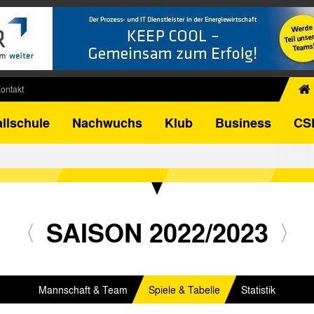
ontakt
chiv
llschule
Nachwuchs
Klub
Business
CS
egner
FB-Pokal
istorie
torie
el
SAISON 2022/2023
Mannschaft & Team
Spiele & Tabelle
Statistik