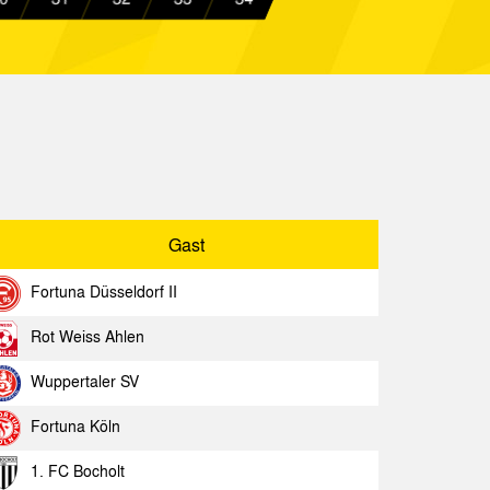
 Aachen
Spielbericht
-Marienborn
Spielbericht
 Aachen
Spielbericht
Oberhausen
Spielbericht
 Aachen
Spielbericht
Gast
 Aachen
Spielbericht
Fortuna Düsseldorf II
Rot Weiss Ahlen
Wuppertaler SV
Gast
Spielbericht
Fortuna Köln
a Aachen
Spielbericht
1. FC Bocholt
dingen
Spielbericht