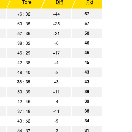
Tore
Diff
Pkt
nscheid 09
Spielbericht
67
76 : 32
+44
a Aachen
Spielbericht
57
60 : 35
+25
50
57 : 36
+21
holt
Spielbericht
46
38 : 32
+6
a Aachen
Spielbericht
45
46 : 29
+17
45
42 : 38
+4
a Aachen
Spielbericht
43
48 : 40
+8
a Aachen
Spielbericht
38 : 35
+3
43
39
50 : 39
+11
len
Spielbericht
39
42 : 46
-4
a Aachen
Spielbericht
38
37 : 48
-11
34
43 : 52
-9
a Aachen
Spielbericht
31
34 : 37
-3