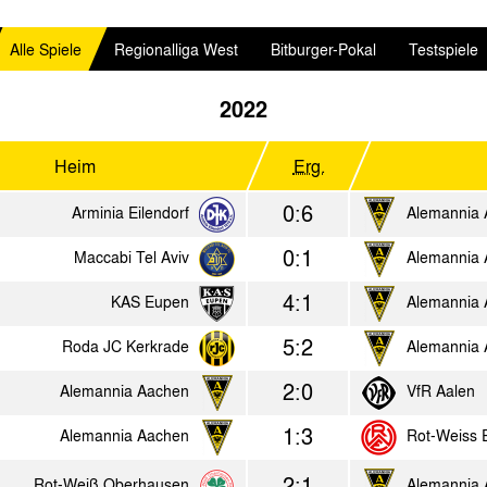
Alle Spiele
Regionalliga West
Bitburger-Pokal
Testspiele
2022
Heim
Erg.
0:6
Arminia Eilendorf
Alemannia
0:1
Maccabi Tel Aviv
Alemannia
4:1
KAS Eupen
Alemannia
5:2
Roda JC Kerkrade
Alemannia
2:0
Alemannia Aachen
VfR Aalen
1:3
Alemannia Aachen
Rot-Weiss 
2:1
Rot-Weiß Oberhausen
Alemannia