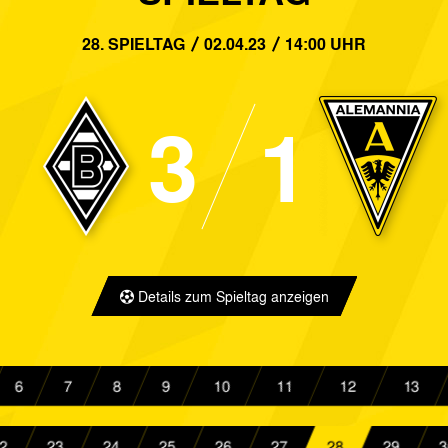
2:0
1. FC Bocholt
Alemannia
28. SPIELTAG
02.04.23
14:00 UHR
4:2
Alemannia Aachen
Preußen Mü
1:2
3
1
Alemannia Aachen
Fortuna Kö
0:2
Alemannia Aachen
Bor. Mönch
2:4
SV Straelen
Alemannia
3:1
Alemannia Aachen
1. FC Köln I
Details zum Spieltag anzeigen
0:2
SV Bergisch Gladbach 09
Alemannia
1:0
Alemannia Aachen
SV Lippstad
6
7
8
9
10
11
12
13
3:1
Alemannia Aachen
SV Röding
2
23
24
25
26
27
28
29
3