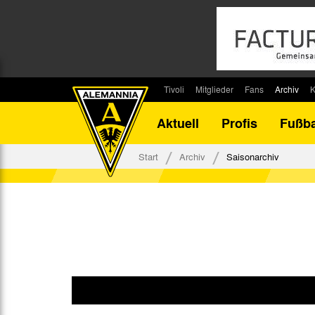
Tivoli
Mitglieder
Fans
Archiv
K
Stadion
Mitglied werden
Fan-Infos
Saisonar
Aktuell
Profis
Fußba
Stadiontouren
Downloads
Fanbeauftragte
Bilanz G
Stadionsprecher
Kontakt
Fanbeirat
Bilanz D
Start
Archiv
Saisonarchiv
Anreise
Fan-Klubs
Vereins-H
Tickets
Fanprojekt
Tivoli-His
Veranstaltungen
Ahnentaf
Team Tivoli
Akkreditierungen
Stadionordnung
Stadiongaststätte Klömpchensklub