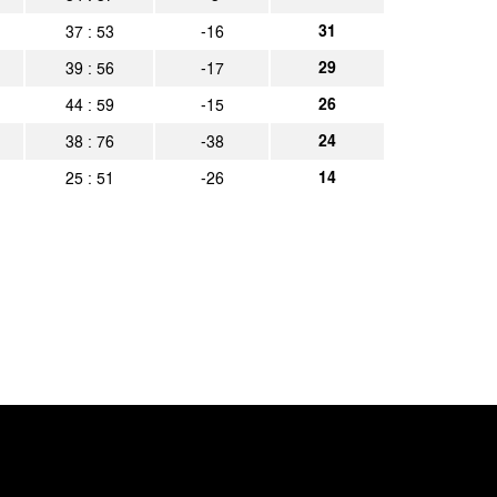
a Aachen
Spielbericht
31
37 : 53
-16
29
39 : 56
-17
e 04 II
Spielbericht
26
44 : 59
-15
a Aachen
Spielbericht
24
38 : 76
-38
14
25 : 51
-26