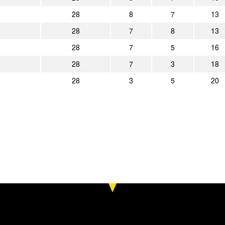
1:5
SV Rödinghausen
Alemanni
28
8
7
13
0:1
28
7
8
13
Alemannia Aachen
FC Schalk
28
7
5
16
4:2
1. FC Kaan-Marienborn
Alemanni
28
7
3
18
28
3
5
20