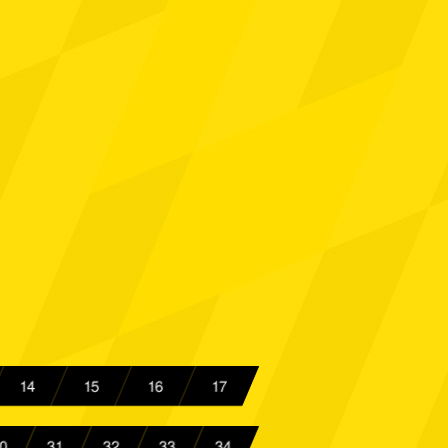
 Aachen
Spielbericht
nster
Spielbericht
ln
Spielbericht
engladbach II
Spielbericht
 Aachen
Spielbericht
I
Spielbericht
 Aachen
Spielbericht
t 08
Spielbericht
14
15
16
17
hausen
Spielbericht
0
31
32
33
34