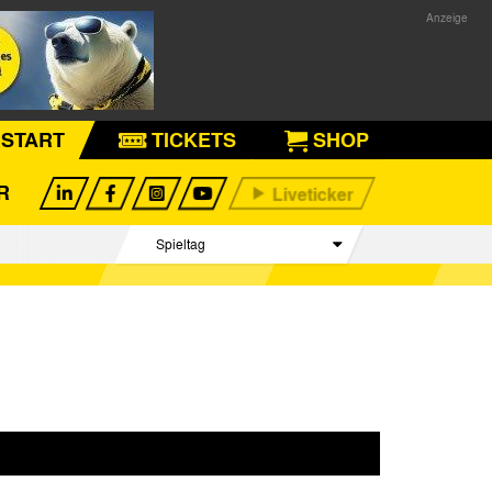
START
TICKETS
SHOP
R
Spieltag
Begegnungen
Tabelle