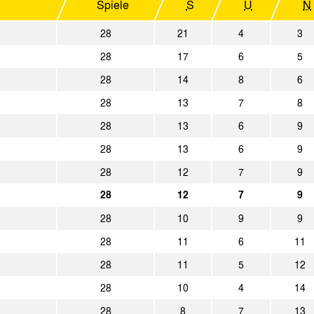
Spiele
S
U
N
3:0
Alemannia Aachen
SG Watte
28
21
4
3
0:2
SC Wiedenbrück
Alemanni
28
17
6
5
28
14
8
6
0:0
Alemannia Aachen
1. FC Boc
28
13
7
8
1:0
Fortuna Köln
Alemanni
28
13
6
9
28
13
6
9
2:3
1. FC Köln U19
Alemanni
28
12
7
9
3:1
Bor. Mönchengladbach II
Alemanni
28
12
7
9
2:1
28
10
9
9
Alemannia Aachen
SV Strae
28
11
6
11
0:2
1. FC Köln II
Alemanni
28
11
5
12
1:1
28
10
4
14
SV Lippstadt 08
Alemanni
28
8
7
13