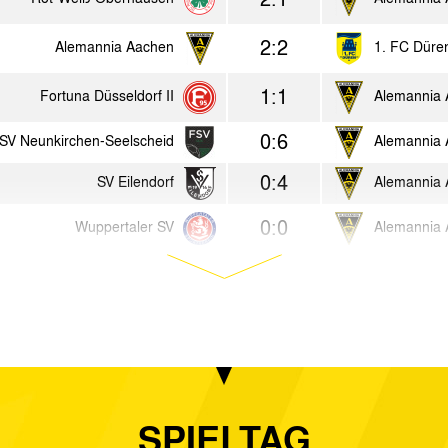
2:2
Alemannia Aachen
1. FC Düre
1:1
Fortuna Düsseldorf II
Alemannia
0:6
SV Neunkirchen-Seelscheid
Alemannia
0:4
SV Eilendorf
Alemannia
0:0
Wuppertaler SV
Alemannia
1:0
Alemannia Aachen
Rot Weiss 
0:0
Roda JC Kerkrade
Alemannia
1:2
SG Wattenscheid 09
Alemannia
3:2
Alemannia Aachen
SC Wieden
SPIELTAG