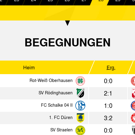
0:0
FC Schalke 04 II
Alemannia
0:0
Alemannia Aachen
1. FC Kaan
1:2
VfR Wipperfürth
Alemannia
BEGEGNUNGEN
3:1
Alemannia Aachen
Rot-Weiß 
1:1
1. FC Düren
Alemannia
Heim
Erg.
3:4
DJK FV Haaren
Alemannia
0:0
Rot-Weiß Oberhausen
2023
2:1
SV Rödinghausen
1:0
FC Schalke 04 II
Heim
Erg.
3:2
1. FC Düren
1:1
Lommel SK
Alemanni
0:0
SV Straelen
4:1
Alemannia Aachen
KFC Uer