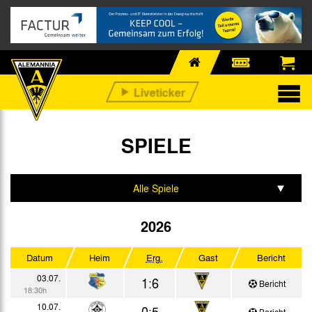
SPIELE
Alle Spiele
Testspiele
2026
Bitburger-Pokal
Datum
Heim
Erg.
Gast
Bericht
3. Liga
03.07.
1:6
Bericht
18:30h
10.07.
0:5
Bericht