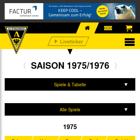
SAISON 1975/1976
Spiele & Tabelle
Mannschaft & Team
Alle Spiele
2. Liga Nord
1975
DFB-Pokal