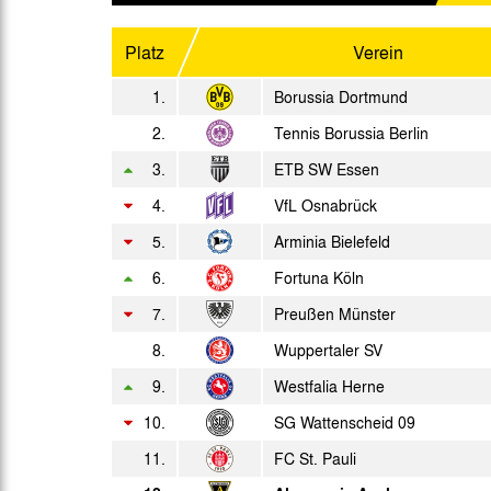
2. L.
Do. 15.04.1976
Platz
Verein
2. L.
Sa. 24.04.1976
1.
Borussia Dortmund
2.
Di. 27.04.1976
Tennis Borussia Berlin
3.
ETB SW Essen
So. 02.05.1976
2. L.
4.
VfL Osnabrück
Fr. 07.05.1976
2. L.
5.
Arminia Bielefeld
Di. 11.05.1976
6.
Fortuna Köln
So. 16.05.1976
7.
Preußen Münster
2. L.
8.
Wuppertaler SV
Fr. 21.05.1976
2. L.
9.
Westfalia Herne
Mi. 26.05.1976
2. L.
10.
SG Wattenscheid 09
Fr. 28.05.1976
2. L.
11.
FC St. Pauli