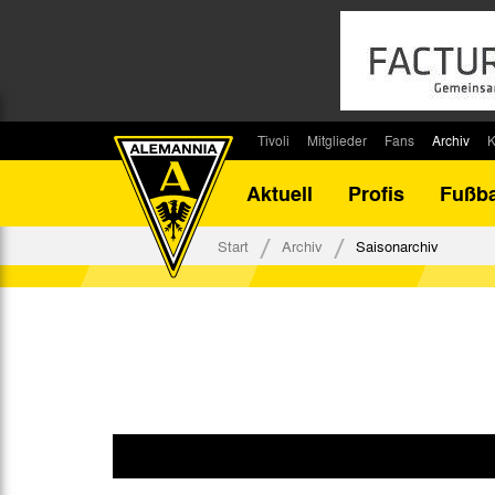
Tivoli
Mitglieder
Fans
Archiv
K
Stadion
Mitglied werden
Fan-Infos
Saisonar
Aktuell
Profis
Fußba
Stadiontouren
Downloads
Fanbeauftragte
Bilanz G
Stadionsprecher
Kontakt
Fanbeirat
Bilanz D
Start
Archiv
Saisonarchiv
Anreise
Fan-Klubs
Vereins-H
Tickets
Fanprojekt
Tivoli-His
Veranstaltungen
Ahnentaf
Team Tivoli
Akkreditierungen
Stadionordnung
Stadiongaststätte Klömpchensklub