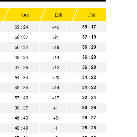
Aachen
Spielbericht
ln
Tore
Diff
Pkt
Spielbericht
emen
39 : 17
69 : 24
+45
Spielbericht
37 : 19
58 : 37
+21
Aachen
Spielbericht
36 : 20
50 : 32
+18
Aachen
Spielbericht
36 : 20
48 : 34
+14
 SV
Spielbericht
36 : 20
37 : 25
+12
Aachen
Spielbericht
34 : 22
54 : 34
+20
34 : 22
48 : 34
+14
Aachen
Spielbericht
32 : 24
57 : 40
+17
nster
Spielbericht
30 : 26
38 : 37
+1
Aachen
Spielbericht
29 : 27
46 : 40
+6
rkusen
Spielbericht
28 : 28
48 : 49
-1