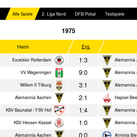
Alle Spiele
2. Liga Nord
DFB-Pokal
Testspiele
1975
Heim
Erg.
1:3
Excelsior Rotterdam
Alemannia
9:0
VV Wageningen
Alemannia
3:1
Willem II Tilburg
Alemannia
2:1
Alemannia Aachen
Hapoel Bee
1:4
KSV Baunatal / FSV Hof
Alemannia
1:0
KSV Hessen Kassel
Alemannia
0:0
Alemannia Aachen
Arminia Bie