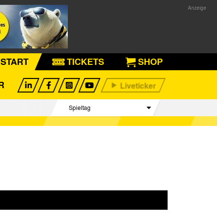
START
TICKETS
SHOP
R
Spieltag
Begegnungen
Tabelle