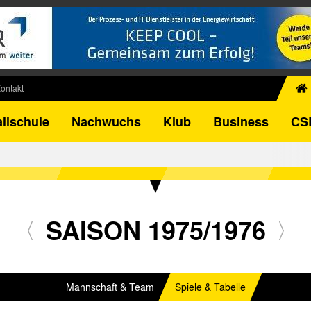
ontakt
chiv
llschule
Nachwuchs
Klub
Business
CS
egner
FB-Pokal
istorie
torie
el
SAISON 1975/1976
Mannschaft & Team
Spiele & Tabelle