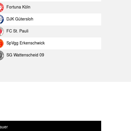
Aachen
Spielbericht
Fortuna Köln
ück
Spielbericht
DJK Gütersloh
Aachen
Spielbericht
FC St. Pauli
ssia Berlin
Spielbericht
SpVgg Erkenschwick
Aachen
Spielbericht
SG Wattenscheid 09
rg
Spielbericht
Aachen
Spielbericht
eim
Spielbericht
05
Spielbericht
Aachen
Spielbericht
cheid 09
Spielbericht
auer