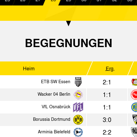
3:0
SK Beveren-Waas
Alemannia
2:1
Alemannia Aachen
ETB SW Es
2:0
Westfalia Herne
Alemannia
BEGEGNUNGEN
2:1
Hapoel Kfar Saba
Alemannia
Heim
Erg.
1976
2:1
ETB SW Essen
Heim
Erg.
1:1
Wacker 04 Berlin
0:3
Hapoel Zfat
Alemannia 
1:1
VfL Osnabrück
0:0
Auswahl Region Haifa
Alemannia 
3:0
Borussia Dortmund
2:0
AEK Athen
Alemannia 
2:2
Arminia Bielefeld