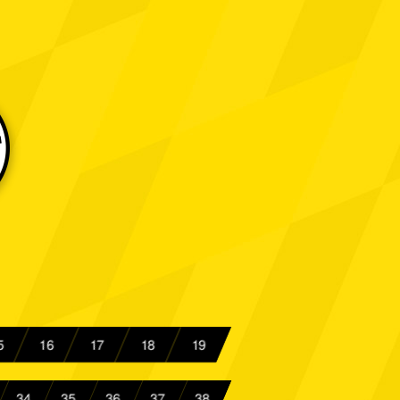
loh
Spielbericht
icht
Spielbericht
 Aachen
Spielbericht
 Aachen
Spielbericht
nschwick
Spielbericht
 Aachen
Spielbericht
hl
Spielbericht
ngen
Spielbericht
 Aachen
Spielbericht
5
16
17
18
19
i
Spielbericht
34
35
36
37
38
 Aachen