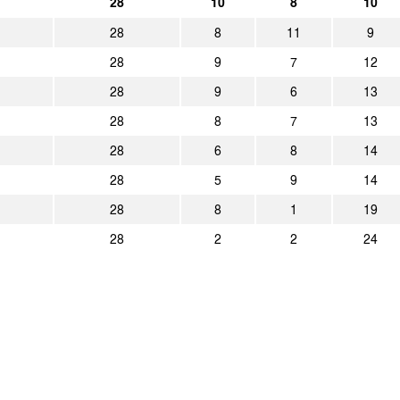
28
10
8
10
2:0
ETB SW Essen
Alemannia 
28
8
11
9
5:0
Alemannia Aachen
Westfalia H
28
9
7
12
28
9
6
13
2025
28
8
7
13
Heim
Erg.
28
6
8
14
28
5
9
14
0:4
VfR Übach-Palenberg
Alemannia
28
8
1
19
28
2
2
24