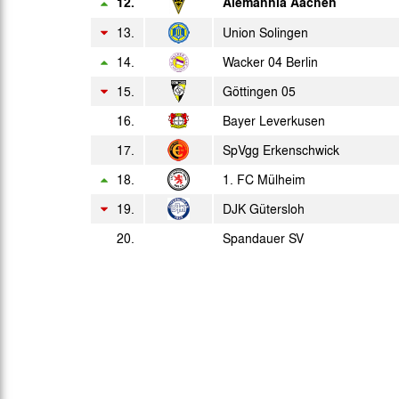
Sa. 05.06.1976
12.
Alemannia Aachen
2. L.
13.
Union Solingen
So. 13.06.1976
2. L.
14.
Wacker 04 Berlin
15.
Göttingen 05
16.
Bayer Leverkusen
Sp.
Datum
17.
SpVgg Erkenschwick
18.
1. FC Mülheim
Mi. 08.10.2025
19.
DJK Gütersloh
20.
Spandauer SV