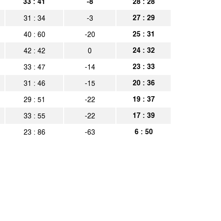
33 : 41
-8
28 : 28
Aachen
Spielbericht
27 : 29
31 : 34
-3
erne
Spielbericht
25 : 31
40 : 60
-20
24 : 32
42 : 42
0
23 : 33
33 : 47
-14
Gast
Spielbericht
20 : 36
31 : 46
-15
19 : 37
29 : 51
-22
 Aachen
Spielbericht
17 : 39
33 : 55
-22
6 : 50
23 : 86
-63