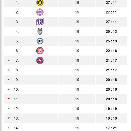
1.
19
27 : 11
27.02.
3:2
Bericht
Zuschauer
2.
19
27 : 11
02.03.
2:0
3.
19
27 : 11
Bericht
4.
19
25 : 13
05.03.
2:1
Bericht
5.
19
25 : 13
13.03.
4:1
Bericht
6.
19
22 : 16
20.03.
3:0
Bericht
7.
19
21 : 17
28.03.
3:0
8.
19
21 : 17
Bericht
9.
19
20 : 18
10.04.
2:1
Bericht
10.
19
20 : 18
15.04.
0:0
Bericht
11.
19
20 : 18
24.04.
1:0
Bericht
12.
19
19 : 19
27.04.
2:0
13.
19
19 : 19
Bericht
14.
02.05.
19
17 : 21
2:0
Bericht