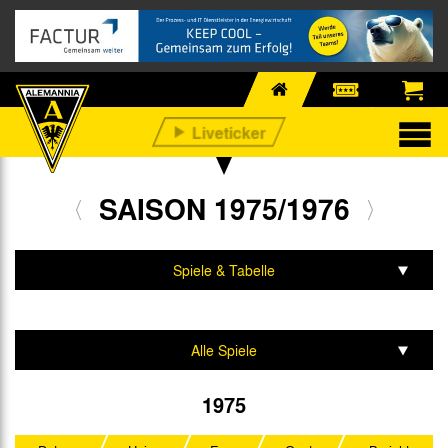
SAISON 1975/1976
Spiele & Tabelle
Mannschaft & Team
Alle Spiele
2. Liga Nord
1975
DFB-Pokal