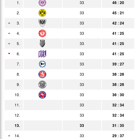
1.
33
46 : 20
27.02.
3:2
Bericht
Heim
2.
33
45 : 21
02.03.
2:0
3.
33
42 : 24
Bericht
Auswärts
4.
33
41 : 25
05.03.
2:1
Bericht
Zuschauer
5.
33
41 : 25
13.03.
4:1
Bericht
6.
33
41 : 25
20.03.
3:0
Bericht
7.
33
39 : 27
28.03.
3:0
8.
33
38 : 28
Bericht
9.
33
38 : 28
10.04.
2:1
Bericht
10.
33
36 : 30
15.04.
0:0
Bericht
11.
33
32 : 34
24.04.
1:0
Bericht
12.
33
32 : 34
27.04.
2:0
13.
33
31 : 35
Bericht
14.
02.05.
33
29 : 37
2:0
Bericht