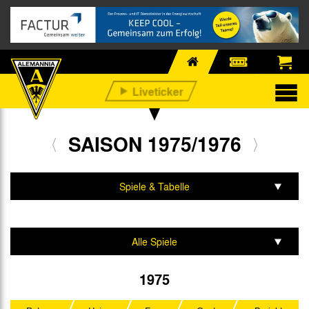
SAISON 1975/1976
Spiele & Tabelle
Mannschaft & Team
Alle Spiele
2. Liga Nord
1975
DFB-Pokal