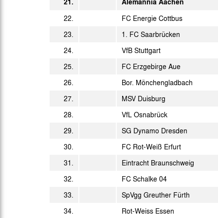
21.
Alemannia Aachen
19:00 Uhr
22.
FC Energie Cottbus
Fr. 24.03.2006
19:00 Uhr
23.
1. FC Saarbrücken
Mi. 29.03.2006
18:00 Uhr
24.
VfB Stuttgart
Mo. 03.04.2006
25.
FC Erzgebirge Aue
20:15 Uhr
Fr. 07.04.2006
26.
Bor. Mönchengladbach
19:00 Uhr
27.
MSV Duisburg
Di. 11.04.2006
18:00 Uhr
28.
VfL Osnabrück
Mo. 17.04.2006
20:15 Uhr
29.
SG Dynamo Dresden
Fr. 21.04.2006
30.
FC Rot-Weiß Erfurt
19:00 Uhr
Di. 02.05.2006
31.
Eintracht Braunschweig
17:30 Uhr
32.
So. 07.05.2006
FC Schalke 04
15:00 Uhr
33.
SpVgg Greuther Fürth
So. 14.05.2006
15:00 Uhr
34.
Rot-Weiss Essen