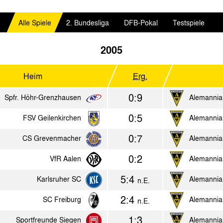
Alle Spiele
2. Bundesliga
DFB-Pokal
Testspiele
2005
Heim
Erg.
0:9
Spfr. Höhr-Grenzhausen
Alemannia
0:5
FSV Geilenkirchen
Alemannia
0:7
CS Grevenmacher
Alemannia
0:2
VfR Aalen
Alemannia
5:4
Karlsruher SC
Alemannia
n.E.
2:4
SC Freiburg
Alemannia
n.E.
1:3
Sportfreunde Siegen
Alemannia