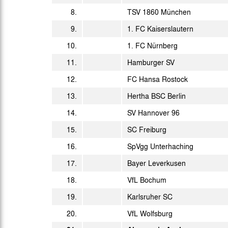
19:30 Uhr
8.
TSV 1860 München
So. 15.01.2006
15:00 Uhr
9.
1. FC Kaiserslautern
Fr. 20.01.2006
10.
1. FC Nürnberg
19:00 Uhr
Di. 24.01.2006
11.
Hamburger SV
19:00 Uhr
12.
FC Hansa Rostock
Mo. 30.01.2006
20:15 Uhr
13.
Hertha BSC Berlin
So. 05.02.2006
15:00 Uhr
14.
SV Hannover 96
Mo. 20.02.2006
15.
SC Freiburg
20:15 Uhr
So. 26.02.2006
16.
SpVgg Unterhaching
15:00 Uhr
17.
Bayer Leverkusen
Mi. 01.03.2006
15:00 Uhr
18.
VfL Bochum
Mo. 06.03.2006
20:15 Uhr
19.
Karlsruher SC
Di. 14.03.2006
20.
VfL Wolfsburg
18:00 Uhr
Fr. 17.03.2006