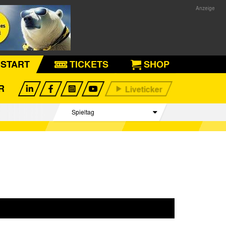
START
TICKETS
SHOP
R
Spieltag
Begegnungen
Tabelle