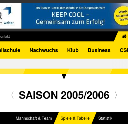
ontakt
chiv
llschule
Nachwuchs
Klub
Business
CS
egner
FB-Pokal
istorie
torie
el
SAISON 2005/2006
Mannschaft & Team
Spiele & Tabelle
Statistik