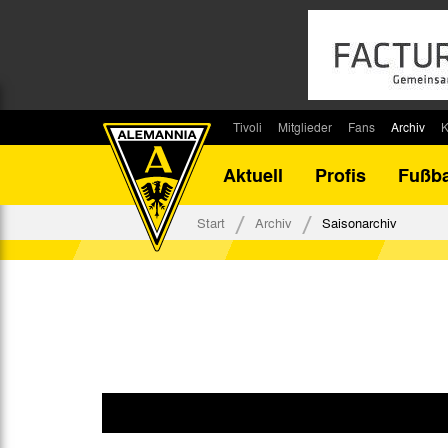
Tivoli
Mitglieder
Fans
Archiv
K
Stadion
Mitglied werden
Fan-Infos
Saisonar
Aktuell
Profis
Fußba
Stadiontouren
Downloads
Fanbeauftragte
Bilanz G
Stadionsprecher
Kontakt
Fanbeirat
Bilanz D
Start
Archiv
Saisonarchiv
Anreise
Fan-Klubs
Vereins-H
Tickets
Fanprojekt
Tivoli-His
Veranstaltungen
Ahnentaf
Team Tivoli
Akkreditierungen
Stadionordnung
Stadiongaststätte Klömpchensklub