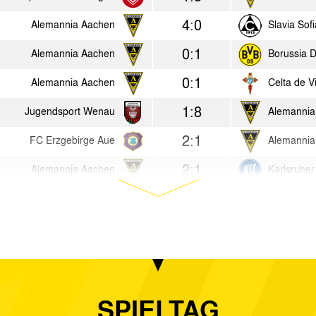
4:0
Alemannia Aachen
Slavia Sofi
0:1
Alemannia Aachen
Borussia 
0:1
Alemannia Aachen
Celta de V
1:8
Jugendsport Wenau
Alemannia
2:1
FC Erzgebirge Aue
Alemannia
2:1
Alemannia Aachen
Karlsruhe
1:3
SSV Jahn Regensburg
Alemannia
n.V.
1:0
Alemannia Aachen
Nationale
1:2
SpVgg Unterhaching
Alemannia
2:8
Germania Eicherscheid
Alemannia
SPIELTAG
0:9
SV Ubach over Worms '02
Alemannia