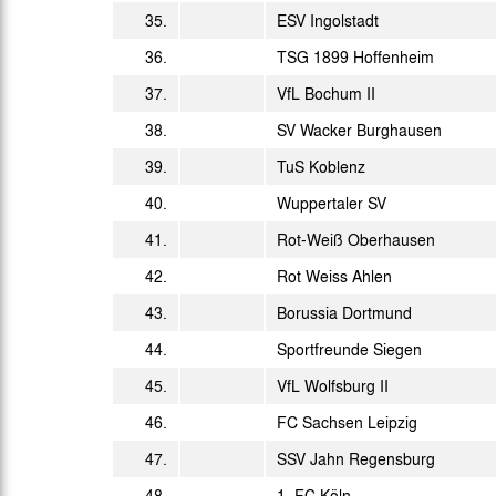
Di. 23.05.2006
35.
ESV Ingolstadt
19:30 Uhr
Do. 25.05.2006
36.
TSG 1899 Hoffenheim
15:00 Uhr
Fr. 26.05.2006
37.
VfL Bochum II
18:00 Uhr
38.
SV Wacker Burghausen
39.
TuS Koblenz
40.
Wuppertaler SV
41.
Rot-Weiß Oberhausen
42.
Rot Weiss Ahlen
43.
Borussia Dortmund
44.
Sportfreunde Siegen
45.
VfL Wolfsburg II
46.
FC Sachsen Leipzig
47.
SSV Jahn Regensburg
48.
1. FC Köln