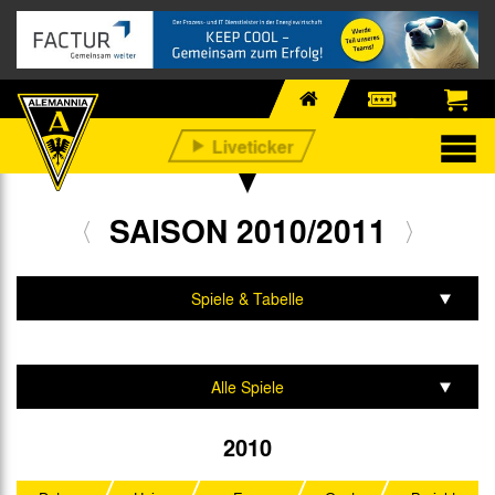
SAISON 2010/2011
Spiele & Tabelle
Mannschaft & Team
Alle Spiele
Statistik
2. Bundesliga
2010
DFB-Pokal