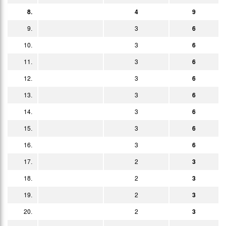
6:4
Bericht
n.E.
20:30h
8.
4
9
9.
3
6
2011
10.
3
6
Datum
Heim
Erg.
Gast
Bericht
11.
3
6
05.01.
3:0
12.
3
Bericht
6
15:00h
13.
14.01.
3
6
2:1
Bericht
18:00h
14.
3
6
22.01.
4:2
Bericht
13:00h
15.
3
6
26.01.
0:4
Bericht
16.
3
6
20:30h
29.01.
2:2
Bericht
17.
2
3
13:00h
04.02.
18.
2
3
3:3
Bericht
18:00h
19.
2
3
12.02.
2:1
Bericht
13:00h
20.
2
3
19.02.
1:3
Bericht