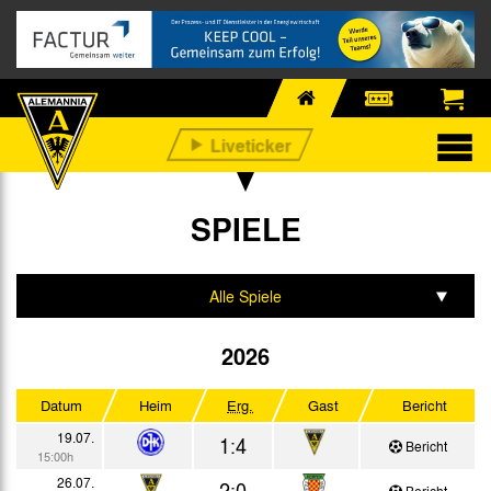
SPIELE
Alle Spiele
Testspiele Alemannia II
2026
Stadtmeisterschaft
Datum
Heim
Erg.
Gast
Bericht
Kreisliga A
19.07.
1:4
Bericht
15:00h
26.07.
2:0
Bericht