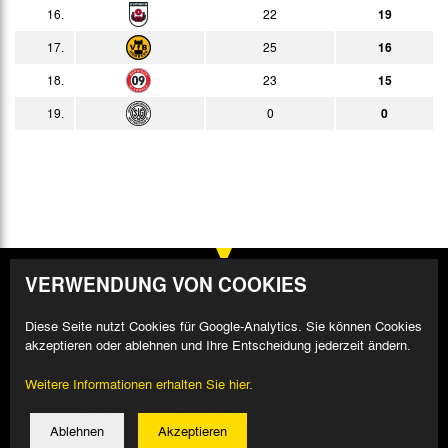
16.
22
19
17.
25
16
18.
23
15
19.
0
0
VERWENDUNG VON COOKIES
Diese Seite nutzt Cookies für Google-Analytics. Sie können Cookies
akzeptieren oder ablehnen und Ihre Entscheidung jederzeit ändern.
Weitere Informationen erhalten Sie hier.
Ablehnen
Akzeptieren