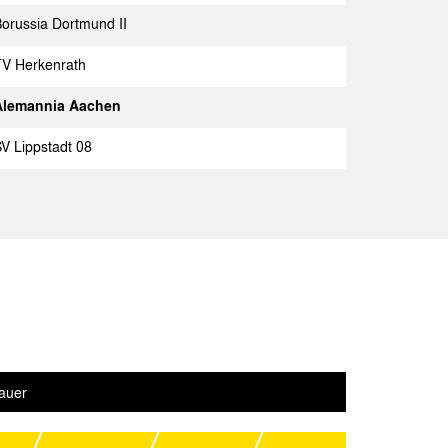
orussia Dortmund II
achen
Spielbericht
TV Herkenrath
Spielbericht
Alemannia Aachen
ldorf II
Spielbericht
V Lippstadt 08
achen
Spielbericht
achen
Spielbericht
SV
Spielbericht
achen
Spielbericht
achen
Spielbericht
auer
achen
Spielbericht