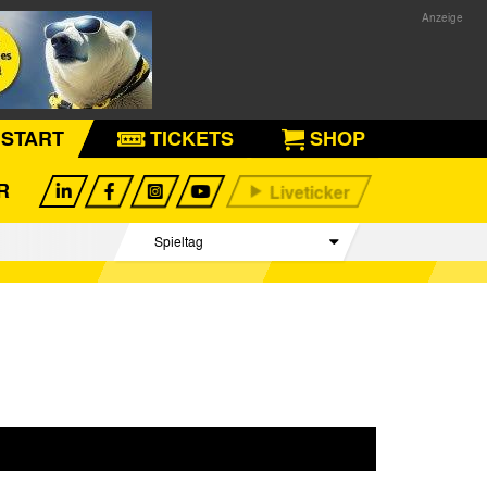
START
TICKETS
SHOP
R
Spieltag
Begegnungen
Tabelle