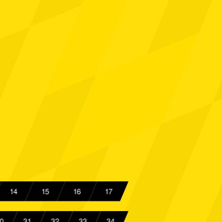
th
Spielbericht
achen
Spielbericht
 08
Spielbericht
achen
Spielbericht
rtmund
Spielbericht
Spielbericht
achen
Spielbericht
achen
Spielbericht
14
15
16
17
achen
Spielbericht
0
31
32
33
34