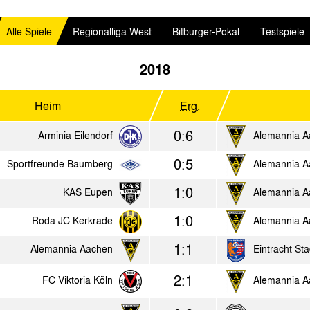
Alle Spiele
Regionalliga West
Bitburger-Pokal
Testspiele
2018
Heim
Erg.
0:6
Arminia Eilendorf
Alemannia A
0:5
Sportfreunde Baumberg
Alemannia A
1:0
KAS Eupen
Alemannia A
1:0
Roda JC Kerkrade
Alemannia A
1:1
Alemannia Aachen
Eintracht Sta
2:1
FC Viktoria Köln
Alemannia A