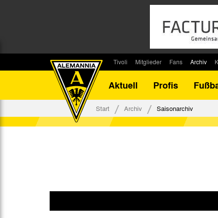
Tivoli
Mitglieder
Fans
Archiv
K
Stadion
Mitglied werden
Fan-Infos
Saisonar
Aktuell
Profis
Fußba
Stadiontouren
Downloads
Fanbeauftragte
Bilanz G
Stadionsprecher
Kontakt
Fanbeirat
Bilanz D
Start
Archiv
Saisonarchiv
Anreise
Fan-Klubs
Vereins-H
Tickets
Fanprojekt
Tivoli-His
Veranstaltungen
Ahnentaf
Team Tivoli
Akkreditierungen
Stadionordnung
Stadiongaststätte Klömpchensklub