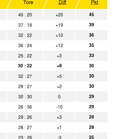
Tore
Diff
Pkt
sen
Spielbericht
45
40 : 20
+20
achen
Spielbericht
39
37 : 18
+19
achen
Spielbericht
36
32 : 22
+10
35
36 : 24
+12
Spielbericht
33
25 : 22
+3
achen
Spielbericht
30 : 22
+8
30
30
32 : 27
+5
achen
Spielbericht
30
29 : 27
+2
gladbach II
Spielbericht
29
30 : 30
0
29
26 : 36
-10
Spielbericht
28
29 : 26
+3
achen
Spielbericht
28
28 : 27
+1
Spielbericht
25
23 : 26
-3