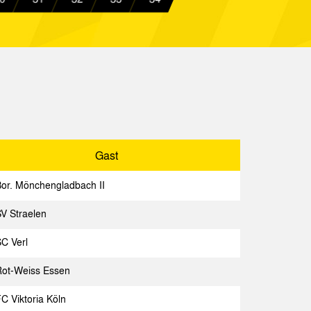
tmund II
Spielbericht
Köln
Spielbericht
achen
Spielbericht
achen
Spielbericht
berhausen
Spielbericht
Gast
or. Mönchengladbach II
V Straelen
Gast
Spielbericht
C Verl
07 II
Spielbericht
Rot-Weiss Essen
a Worms
Spielbericht
C Viktoria Köln
achen
Spielbericht