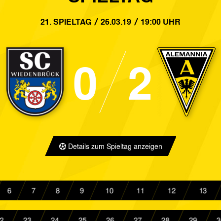
5:1
Alemannia Aachen
TV Herkenra
21. SPIELTAG
26.03.19
19:00 UHR
0:1
Rot-Weiss Essen
Alemannia A
0
2
1:0
Alemannia Aachen
SV Lippstadt
1:1
SC Verl
Alemannia A
0:4
Alemannia Aachen
Borussia Do
4:0
Alemannia Aachen
SV Straelen
Details zum Spieltag anzeigen
2:1
Bor. Mönchengladbach II
Alemannia A
1:1
Bonner SC
Alemannia A
6
7
8
9
10
11
12
13
0:7
SV Union Rösrath
Alemannia A
2
23
24
25
26
27
28
29
3