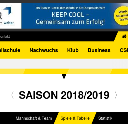
ontakt
chiv
llschule
Nachwuchs
Klub
Business
CS
egner
FB-Pokal
istorie
torie
el
SAISON 2018/2019
Mannschaft & Team
Spiele & Tabelle
Statistik