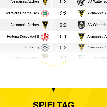
0:2
Alemannia Aachen
SG Wattensc
3:2
Rot-Weiß Oberhausen
Alemannia A
2:2
Alemannia Aachen
SC Wiedenb
0:1
Fortuna Düsseldorf II
Alemannia A
0:3
SV Breinig
Alemannia A
1:1
Alemannia Aachen
SV Rödingh
0:0
Wuppertaler SV
Alemannia A
5:2
Alemannia Aachen
MVV Maastri
2:2
Alemannia Aachen
1. FC Kaan-
SPIELTAG
1:2
1. FC Köln II
Alemannia A