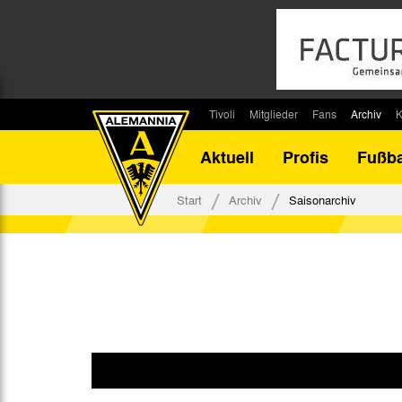
Tivoli
Mitglieder
Fans
Archiv
K
Stadion
Mitglied werden
Fan-Infos
Saisonar
Aktuell
Profis
Fußba
Stadiontouren
Downloads
Fanbeauftragte
Bilanz G
Stadionsprecher
Kontakt
Fanbeirat
Bilanz D
Start
Archiv
Saisonarchiv
Anreise
Fan-Klubs
Vereins-H
Tickets
Fanprojekt
Tivoli-His
Veranstaltungen
Ahnentaf
Team Tivoli
Akkreditierungen
Stadionordnung
Stadiongaststätte Klömpchensklub