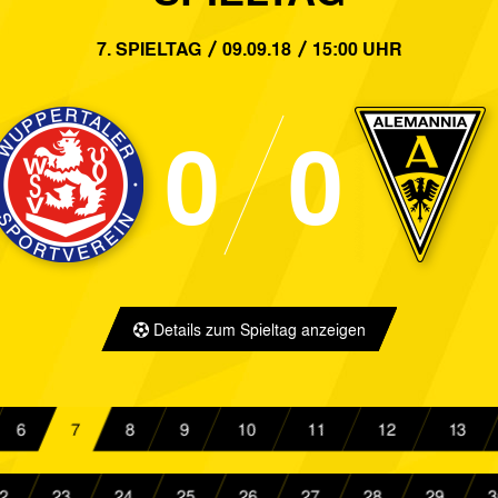
5:1
Alemannia Aachen
TV Herkenra
7. SPIELTAG
09.09.18
15:00 UHR
0:1
Rot-Weiss Essen
Alemannia A
0
0
1:0
Alemannia Aachen
SV Lippstadt
1:1
SC Verl
Alemannia A
0:4
Alemannia Aachen
Borussia Do
4:0
Alemannia Aachen
SV Straelen
Details zum Spieltag anzeigen
2:1
Bor. Mönchengladbach II
Alemannia A
1:1
Bonner SC
Alemannia A
6
7
8
9
10
11
12
13
0:7
SV Union Rösrath
Alemannia A
2
23
24
25
26
27
28
29
3