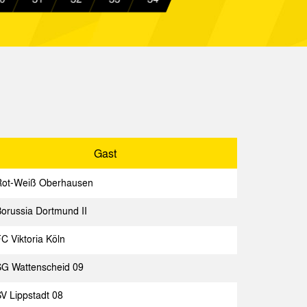
tmund II
Spielbericht
Köln
Spielbericht
achen
Spielbericht
achen
Spielbericht
berhausen
Spielbericht
Gast
Rot-Weiß Oberhausen
orussia Dortmund II
Gast
Spielbericht
C Viktoria Köln
07 II
Spielbericht
SG Wattenscheid 09
a Worms
Spielbericht
V Lippstadt 08
achen
Spielbericht