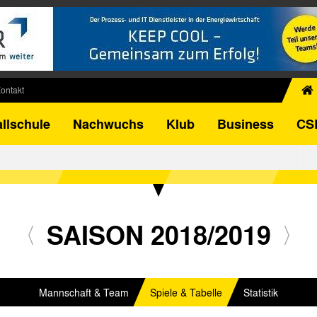
ontakt
chiv
llschule
Nachwuchs
Klub
Business
CS
egner
FB-Pokal
istorie
torie
el
SAISON 2018/2019
Mannschaft & Team
Spiele & Tabelle
Statistik