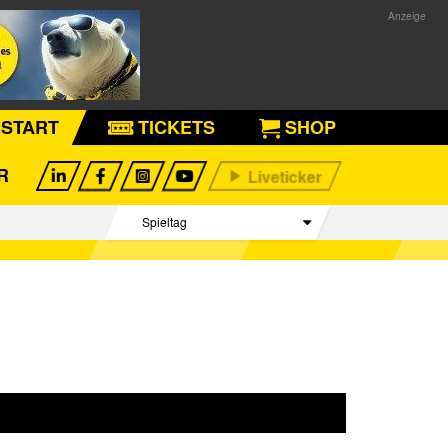
START
TICKETS
SHOP
R
Spieltag
Begegnungen
Tabelle