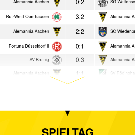
0:2
Alemannia Aachen
SG Wattensc
3:2
Rot-Weiß Oberhausen
Alemannia A
2:2
Alemannia Aachen
SC Wiedenb
0:1
Fortuna Düsseldorf II
Alemannia A
0:3
SV Breinig
Alemannia A
1:1
Alemannia Aachen
SV Rödingh
0:0
Wuppertaler SV
Alemannia A
5:2
Alemannia Aachen
MVV Maastri
2:2
Alemannia Aachen
1. FC Kaan-
SPIELTAG
1:2
1. FC Köln II
Alemannia A