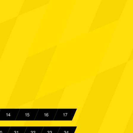
th
Spielbericht
achen
Spielbericht
 08
Spielbericht
achen
Spielbericht
rtmund
Spielbericht
Spielbericht
achen
Spielbericht
achen
Spielbericht
14
15
16
17
achen
Spielbericht
0
31
32
33
34