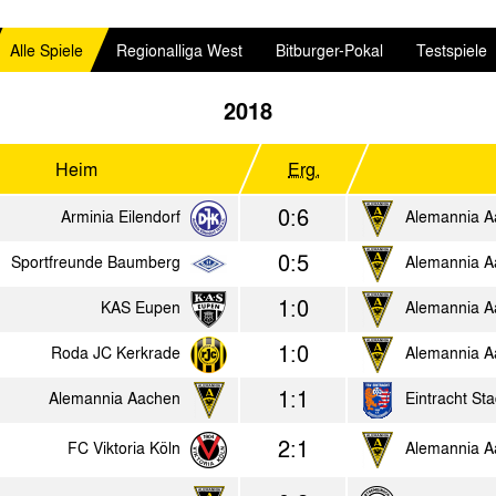
Alle Spiele
Regionalliga West
Bitburger-Pokal
Testspiele
2018
Heim
Erg.
0:6
Arminia Eilendorf
Alemannia A
0:5
Sportfreunde Baumberg
Alemannia A
1:0
KAS Eupen
Alemannia A
1:0
Roda JC Kerkrade
Alemannia A
1:1
Alemannia Aachen
Eintracht Sta
2:1
FC Viktoria Köln
Alemannia A