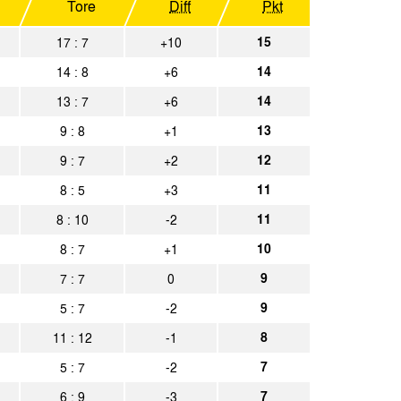
Tore
Diff
Pkt
sen
Spielbericht
15
17 : 7
+10
achen
Spielbericht
14
14 : 8
+6
achen
Spielbericht
14
13 : 7
+6
13
9 : 8
+1
Spielbericht
12
9 : 7
+2
achen
Spielbericht
11
8 : 5
+3
11
8 : 10
-2
achen
Spielbericht
10
8 : 7
+1
gladbach II
Spielbericht
9
7 : 7
0
9
5 : 7
-2
Spielbericht
8
11 : 12
-1
achen
Spielbericht
7
5 : 7
-2
Spielbericht
7
6 : 9
-3