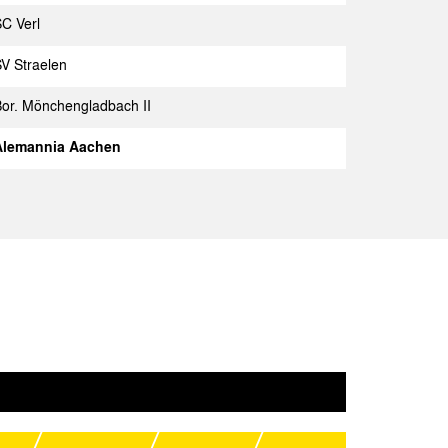
C Verl
achen
Spielbericht
V Straelen
Spielbericht
or. Mönchengladbach II
ldorf II
Spielbericht
Alemannia Aachen
achen
Spielbericht
achen
Spielbericht
SV
Spielbericht
achen
Spielbericht
achen
Spielbericht
achen
Spielbericht