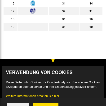
14:00h
16.
31
34
17.
32
31
18.
31
16
19.
31
10
VERWENDUNG VON COOKIES
Diese Seite nutzt Cookies für Google-Analytics. Sie können Cookies
akzeptieren oder ablehnen und Ihre Entscheidung jederzeit ändern.
Weitere Informationen erhalten Sie hier.