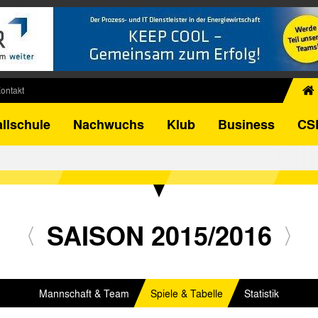
ontakt
chiv
llschule
Nachwuchs
Klub
Business
CS
egner
FB-Pokal
istorie
torie
el
SAISON 2015/2016
Mannschaft & Team
Spiele & Tabelle
Statistik