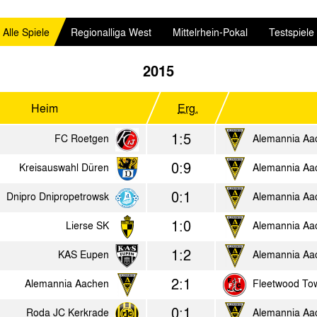
Alle Spiele
Regionalliga West
Mittelrhein-Pokal
Testspiele
2015
Heim
Erg.
1:5
FC Roetgen
Alemannia Aa
0:9
Kreisauswahl Düren
Alemannia Aa
0:1
Dnipro Dnipropetrowsk
Alemannia Aa
1:0
Lierse SK
Alemannia Aa
1:2
KAS Eupen
Alemannia Aa
2:1
Alemannia Aachen
Fleetwood To
0:1
Roda JC Kerkrade
Alemannia Aa