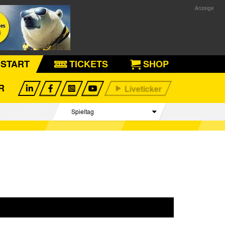
START
TICKETS
SHOP
R
Spieltag
Begegnungen
Tabelle