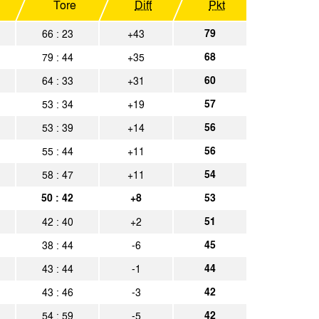
Tore
Diff
Pkt
d 09
Spielbericht
79
66 : 23
+43
en
Spielbericht
68
79 : 44
+35
Spielbericht
60
64 : 33
+31
57
53 : 34
+19
en
Spielbericht
56
53 : 39
+14
en
Spielbericht
56
55 : 44
+11
54
58 : 47
+11
rf II
Spielbericht
50 : 42
+8
53
en
Spielbericht
51
42 : 40
+2
45
38 : 44
-6
en
Spielbericht
44
43 : 44
-1
Spielbericht
42
43 : 46
-3
42
54 : 59
-5