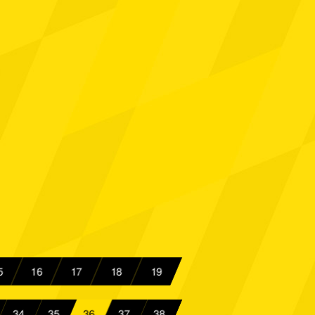
chen
Spielbericht
sen
Spielbericht
ück
Spielbericht
chen
Spielbericht
Spielbericht
Beeck
Spielbericht
chen
Spielbericht
sen
Spielbericht
5
16
17
18
19
chen
Spielbericht
34
35
36
37
38