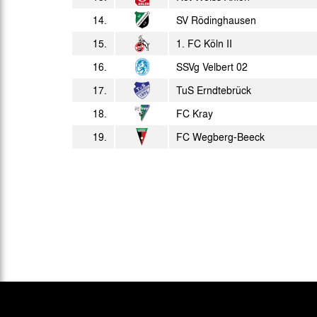
14:00 Uhr
14.
SV Rödinghausen
15.
1. FC Köln II
16.
SSVg Velbert 02
17.
TuS Erndtebrück
18.
FC Kray
19.
FC Wegberg-Beeck