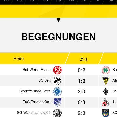
3:0
Alemannia Aachen
SC Verl
2:1
VfL Bochum
Alemannia Aa
6:0
FC Viktoria Köln
Alemannia Aa
BEGEGNUNGEN
0:0
Alemannia Aachen
Sportfreunde 
1:0
Alemannia Aachen
Rot Weiss Ahl
Heim
Erg.
2016
0:2
Rot-Weiss Essen
Ro
1:3
SC Verl
Al
Heim
Erg.
3:0
Sportfreunde Lotte
Bo
8:0
Alemannia Aachen
Patro Eisden M
0:3
TuS Erndtebrück
1.
3:5
Alemannia Aachen
Fortuna Düsseld
2:0
SG Wattenscheid 09
SC
2:1
Alemannia Aachen
Fortuna Köln