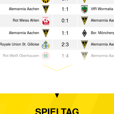
1:1
Alemannia Aachen
VfR Wormati
0:1
Rot Weiss Ahlen
Alemannia Aa
1:1
Alemannia Aachen
Bor. Möncheng
2:3
Royale Union St. Gilloise
Alemannia Aa
1:4
Rot-Weiß Oberhausen
Alemannia Aa
1:0
Alemannia Aachen
FC Kray
0:1
Borussia Dortmund II
Alemannia Aa
3:0
Alemannia Aachen
SC Wiedenbrü
1:2
Alemannia Aachen
FC Schalke 04
SPIELTAG