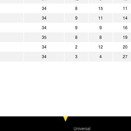
1:0
Sportfreunde Lotte
Alemannia Aach
34
8
15
11
34
9
11
14
34
9
9
16
35
8
8
19
34
2
12
20
34
3
4
27