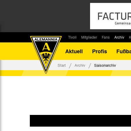
Tivoli
Mitglieder
Fans
Archiv
K
Stadion
Mitglied werden
Fan-Infos
Saisonar
Aktuell
Profis
Fußba
Stadiontouren
Downloads
Fanbeauftragte
Bilanz G
Stadionsprecher
Kontakt
Fanbeirat
Bilanz D
Start
Archiv
Saisonarchiv
Anreise
Fan-Klubs
Vereins-H
Tickets
Fanprojekt
Tivoli-His
Veranstaltungen
Ahnentaf
Team Tivoli
Akkreditierungen
Stadionordnung
Stadiongaststätte Klömpchensklub