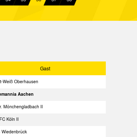
Spielbericht
chen
Spielbericht
chen
Spielbericht
Lotte
Spielbericht
en
Spielbericht
Gast
t-Weiß Oberhausen
emannia Aachen
Gast
Spielbericht
r. Mönchengladbach II
aasmechelen
Spielbericht
 FC Köln II
orf
Spielbericht
 Wiedenbrück
Spielbericht