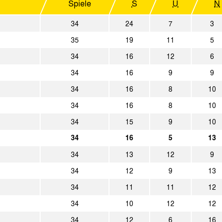
Spiele
S
U
N
2:3
Alemannia Aachen
SG Wattenschei
34
24
7
3
2:2
FC Wegberg-Beeck
Alemannia Aach
35
19
11
5
2:3
Alemannia Aachen
SSVg Velbert 02
34
16
12
6
34
16
9
9
0:1
FC Schalke 04 II
Alemannia Aach
34
16
8
10
3:2
Rot-Weiss Essen
Alemannia Aach
34
16
8
10
34
15
9
10
1:0
Alemannia Aachen
Fortuna Düsseldo
34
16
5
13
1:2
FC Kray
Alemannia Aach
34
13
12
9
34
12
9
13
1:3
SC Verl
Alemannia Aach
34
11
11
12
2:0
Alemannia Aachen
FC Viktoria Köln
34
10
12
12
34
12
6
16