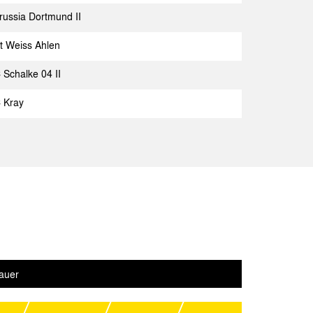
russia Dortmund II
Spielbericht
t Weiss Ahlen
en
Spielbericht
 Schalke 04 II
en
Spielbericht
 Kray
ausen
Spielbericht
nd II
Spielbericht
en
Spielbericht
Spielbericht
en
Spielbericht
auer
en
Spielbericht